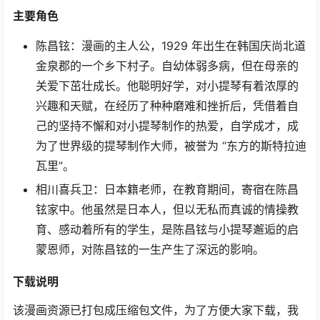
主要角色
陈昌铉：漫画的主人公，1929 年出生在韩国庆尚北道
金泉郡的一个乡下村子。自幼体弱多病，但在母亲的
关爱下茁壮成长。他聪明好学，对小提琴有着浓厚的
兴趣和天赋，在经历了种种磨难和挫折后，凭借着自
己的坚持不懈和对小提琴制作的热爱，自学成才，成
为了世界级的提琴制作大师，被誉为 “东方的斯特拉迪
瓦里”。
相川喜兵卫：日本籍老师，在教育期间，寄宿在陈昌
铉家中。他虽然是日本人，但以无私而真诚的情操教
育、感动着所有的学生，是陈昌铉与小提琴邂逅的启
蒙恩师，对陈昌铉的一生产生了深远的影响。
下载说明
该漫画资源已打包成压缩包文件，为了方便大家下载，我