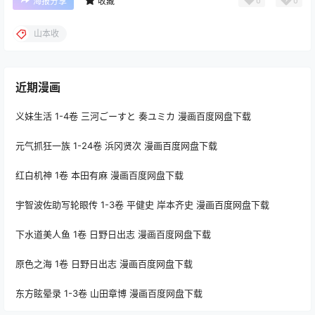
0
0
海报分享
收藏
山本收
近期漫画
义妹生活 1-4卷 三河ごーすと 奏ユミカ 漫画百度网盘下载
元气抓狂一族 1-24卷 浜冈贤次 漫画百度网盘下载
红白机神 1卷 本田有麻 漫画百度网盘下载
宇智波佐助写轮眼传 1-3卷 平健史 岸本齐史 漫画百度网盘下载
下水道美人鱼 1卷 日野日出志 漫画百度网盘下载
原色之海 1卷 日野日出志 漫画百度网盘下载
东方眩晕录 1-3卷 山田章博 漫画百度网盘下载