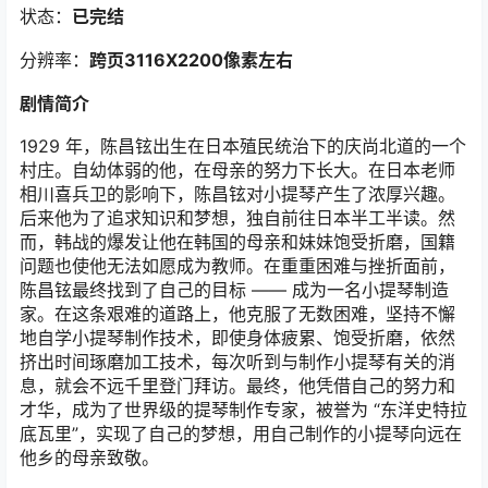
状态：
已完结
分辨率：
跨页3116X2200像素左右
剧情简介
1929 年，陈昌铉出生在日本殖民统治下的庆尚北道的一个
村庄。自幼体弱的他，在母亲的努力下长大。在日本老师
相川喜兵卫的影响下，陈昌铉对小提琴产生了浓厚兴趣。
后来他为了追求知识和梦想，独自前往日本半工半读。然
而，韩战的爆发让他在韩国的母亲和妹妹饱受折磨，国籍
问题也使他无法如愿成为教师。在重重困难与挫折面前，
陈昌铉最终找到了自己的目标 —— 成为一名小提琴制造
家。在这条艰难的道路上，他克服了无数困难，坚持不懈
地自学小提琴制作技术，即使身体疲累、饱受折磨，依然
挤出时间琢磨加工技术，每次听到与制作小提琴有关的消
息，就会不远千里登门拜访。最终，他凭借自己的努力和
才华，成为了世界级的提琴制作专家，被誉为 “东洋史特拉
底瓦里”，实现了自己的梦想，用自己制作的小提琴向远在
他乡的母亲致敬。