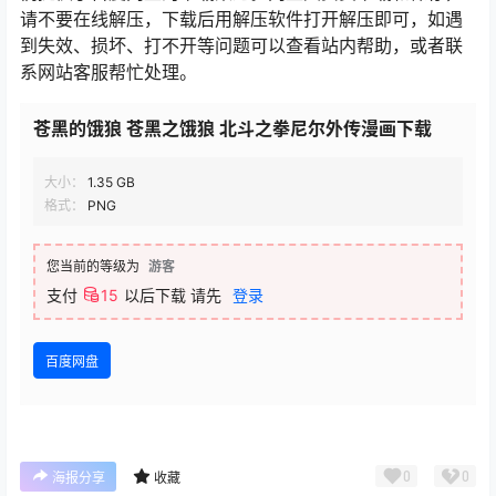
请不要在线解压，下载后用解压软件打开解压即可，如遇
到失效、损坏、打不开等问题可以查看站内帮助，或者联
系网站客服帮忙处理。
苍黑的饿狼 苍黑之饿狼 北斗之拳尼尔外传漫画下载
大小：
1.35 GB
格式：
PNG
您当前的等级为
游客
支付
15
以后下载
请先
登录
百度网盘
0
0
海报分享
收藏