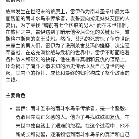
故事发生在世纪末的荒原上，雷伊作为南斗圣拳中最为华
丽残酷的南斗水鸟拳传承者，发誓要向抢走妹妹艾丽的人
复仇，为了寻找 “胸前有七个伤痕的男人” 而在末世徘徊。
在旅程之中，雷伊遇到了暗示他今后命运的关键女性，雅
斯格尔斯鲁的女王艾玛。然而，艾玛的死震惊了争夺世纪
末霸主的男人们，雷伊为了洗刷杀害艾玛的嫌疑，决定孤
军奋战。在这充满挑战与危机的世界中，雷伊不断面临着
各种敌人和艰难的抉择，他在追寻真相和复仇的道路上，
逐渐揭开了南斗之拳未知的历史传承以及自己身世的秘
密，其内心的挣扎、成长和最终的归宿构成了整个故事的
主线。
主要角色
雷伊：南斗圣拳的南斗水鸟拳传承者，是一个坚毅、
勇敢且充满正义感的人。他为了寻找妹妹和复仇，在
末世中独自踏上了艰难的旅程。在这个过程中，他不
断成长和觉醒，逐渐领悟到南斗水鸟拳的真谛和自己