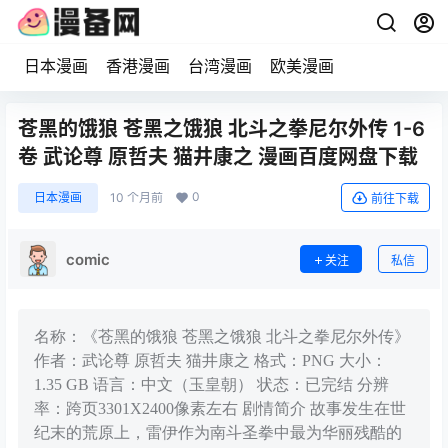
日本漫画
香港漫画
台湾漫画
欧美漫画
苍黑的饿狼 苍黑之饿狼 北斗之拳尼尔外传 1-6
卷 武论尊 原哲夫 猫井康之 漫画百度网盘下载
0
日本漫画
10 个月前
前往下载
comic
关注
私信
名称：《苍黑的饿狼 苍黑之饿狼 北斗之拳尼尔外传》
作者：武论尊 原哲夫 猫井康之 格式：PNG 大小：
1.35 GB 语言：中文（玉皇朝） 状态：已完结 分辨
率：跨页3301X2400像素左右 剧情简介 故事发生在世
纪末的荒原上，雷伊作为南斗圣拳中最为华丽残酷的