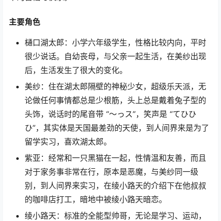
主要角色
樋口湖太郎：小学六年级学生，性格比较内向，平时
很少说话。自幼丧母，与父亲一起生活，在美纱出现
后，生活发生了很大的变化。
美纱：住在湖太郎隔壁的神秘少女，超级乐天派，无
论做任何事情都总是少根筋，头上总是戴着兔子型的
头饰，说话时的尾音带 “～っス”，笑声是 “てひひ
ひ”，其实体是天国最差劲的天使，到人间界来是为了
留学实习，喜欢湖太郎。
紫亚：经常和一只黑猫在一起，性情温和友善，而且
对于家务事非常在行，原本是恶魔，与美纱同一级
别，到人间界来实习，在绫小路天的介绍下在他叔叔
的咖啡店打工，暗地中被绫小路天暗恋。
绫小路天：标准的全能型帅哥，无论是学习、运动，