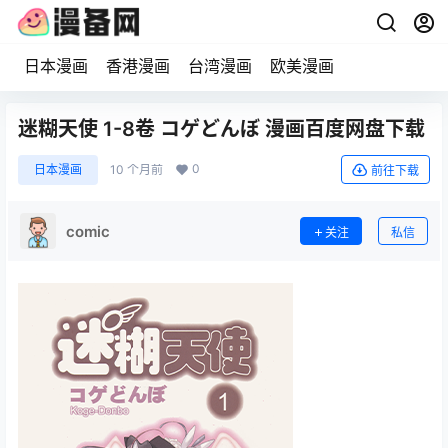
日本漫画
香港漫画
台湾漫画
欧美漫画
迷糊天使 1-8卷 コゲどんぼ 漫画百度网盘下载
0
日本漫画
10 个月前
前往下载
comic
关注
私信