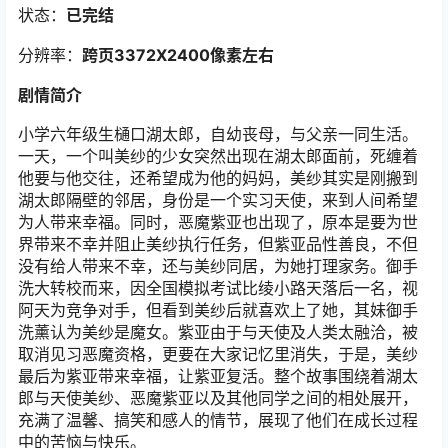
状态：
已完结
分辨率：
跨页3372X2400像素左右
剧情简介
小学六年级生樋口湖太郎，自幼丧母，与父亲一同生活。
一天，一个叫美纱的少女突然出现在湖太郎面前，死缠着
他要与他交往，还希望成为他的妈妈，美纱其实是刚搬到
湖太郎隔壁的邻居，身份是一个实习天使，来到人间希望
为人带来幸福。同时，恶魔紫亚也出现了，原本是要为世
界带来不幸并阻止美纱执行任务，但紫亚品性善良，不但
没有给人带来不幸，还与美纱同居，为她打理家务。御手
洗大转校而来，因全国模拟考试比绫小路天落后一名，视
阿天为竞争对手，但看到美纱后就喜欢上了她，其妹御手
洗薰认为美纱是魔女。紫亚由于与天使及人类太融洽，被
取消见习恶魔资格，更要在大家记忆里消失，于是，美纱
最后为紫亚带来幸福，让紫亚复活。整个故事围绕着湖太
郎与天使美纱、恶魔紫亚以及其他同学之间的相处展开，
充满了温馨、搞笑和感人的情节，展现了他们在成长过程
中的苦恼与快乐。