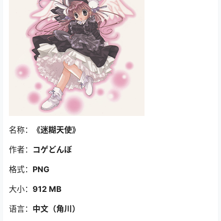
名称：
《迷糊天使》
作者：
コゲどんぼ
格式：
PNG
大小：
912 MB
语言：
中文（角川）