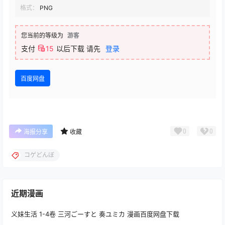
格式：
PNG
您当前的等级为
游客
支付
15
以后下载
请先
登录
百度网盘
0
0
海报分享
收藏
コゲどんぼ
近期漫画
义妹生活 1-4卷 三河ごーすと 奏ユミカ 漫画百度网盘下载