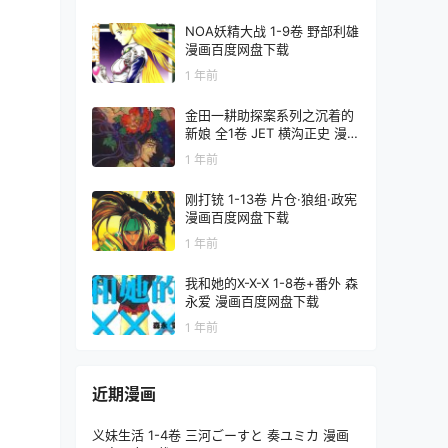
NOA妖精大战 1-9卷 野部利雄
漫画百度网盘下载
1 年前
金田一耕助探案系列之沉着的
新娘 全1卷 JET 横沟正史 漫画
百度网盘下载
1 年前
刚打铳 1-13卷 片仓·狼组·政宪
漫画百度网盘下载
1 年前
我和她的X-X-X 1-8卷+番外 森
永爱 漫画百度网盘下载
1 年前
近期漫画
义妹生活 1-4卷 三河ごーすと 奏ユミカ 漫画