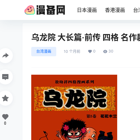
日本漫画
香港漫画
台
乌龙院 大长篇·前传 四格 名作
0
30
台湾漫画
10 个月前
0