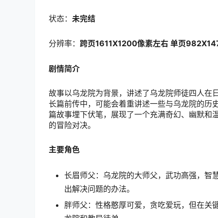
状态：
未完结
分辨率：
跨页1611X1200像素左右 单页982X1
剧情简介
故事以乌龙院为背景，讲述了乌龙院师徒四人在
长篇前传中，可能会着重讲述一些与乌龙院的历
篇故事埋下伏笔，展现了一个充满奇幻、幽默和
的冒险对决。
主要角色
长眉师父：乌龙院的大师父，武功高强，智
出解决问题的办法。
胖师父：性格憨厚可爱，贪吃爱玩，但在关