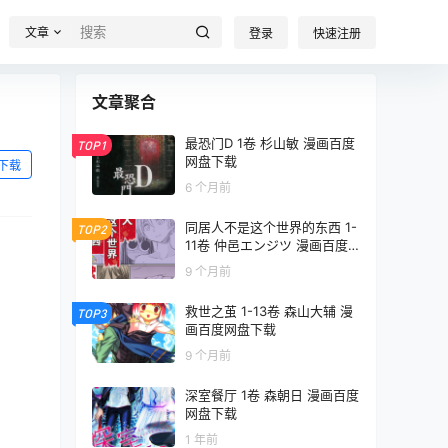
文章
登录
快速注册
文章聚合
最恐门D 1卷 杉山敏 漫画百度
TOP1
网盘下载
下载
6 个月前
同居人不是这个世界的东西 1-
TOP2
11卷 仲邑エンジツ 漫画百度
网盘下载
9 个月前
救世之茧 1-13卷 森山大辅 漫
TOP3
画百度网盘下载
9 个月前
深室餐厅 1卷 森朝日 漫画百度
网盘下载
1 年前