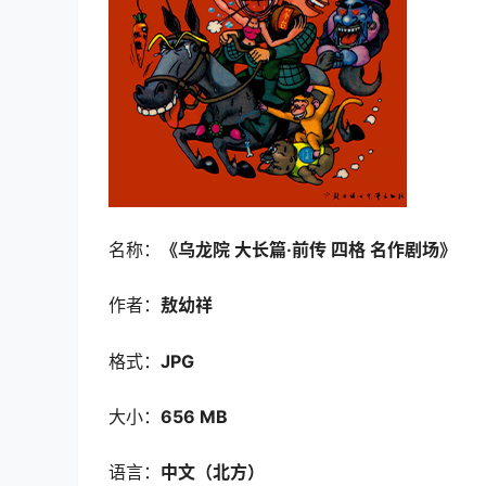
名称：
《乌龙院 大长篇·前传 四格 名作剧场》
作者：
敖幼祥
格式：
JPG
大小：
656 MB
语言：
中文（北方）