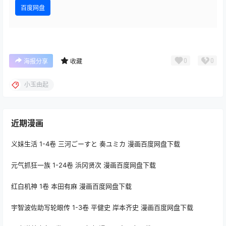
百度网盘
0
0
海报分享
收藏
小玉由起
近期漫画
义妹生活 1-4卷 三河ごーすと 奏ユミカ 漫画百度网盘下载
元气抓狂一族 1-24卷 浜冈贤次 漫画百度网盘下载
红白机神 1卷 本田有麻 漫画百度网盘下载
宇智波佐助写轮眼传 1-3卷 平健史 岸本齐史 漫画百度网盘下载