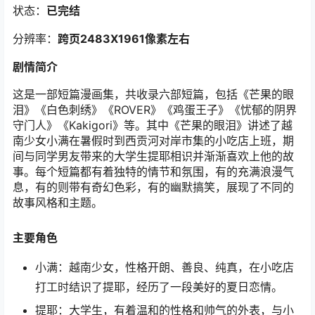
状态：
已完结
分辨率：
跨页2483X1961像素左右
剧情简介
这是一部短篇漫画集，共收录六部短篇，包括《芒果的眼
泪》《白色刺绣》《ROVER》《鸡蛋王子》《忧郁的阴界
守门人》《Kakigori》等。其中《芒果的眼泪》讲述了越
南少女小满在暑假时到西贡河对岸市集的小吃店上班，期
间与同学男友带来的大学生提耶相识并渐渐喜欢上他的故
事。每个短篇都有着独特的情节和氛围，有的充满浪漫气
息，有的则带有奇幻色彩，有的幽默搞笑，展现了不同的
故事风格和主题。
主要角色
小满：越南少女，性格开朗、善良、纯真，在小吃店
打工时结识了提耶，经历了一段美好的夏日恋情。
提耶：大学生，有着温和的性格和帅气的外表，与小