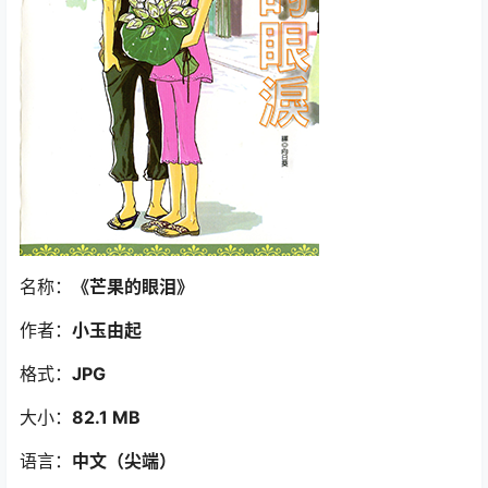
名称：
《芒果的眼泪》
作者：
小玉由起
格式：
JPG
大小：
82.1 MB
语言：
中文（尖端）