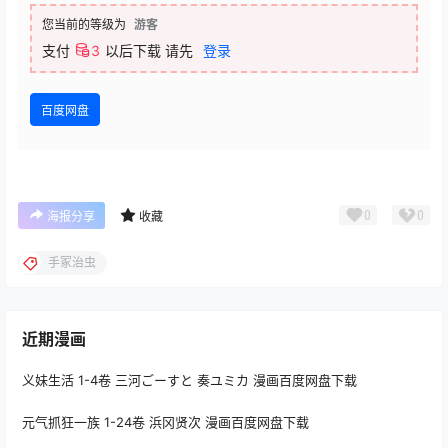
您当前的等级为
游客
支付
3
以后下载
请先
登录
百度网盘
0
0
海报分享
收藏
手冢治虫
近期漫画
义妹生活 1-4卷 三河ごーすと 奏ユミカ 漫画百度网盘下载
元气抓狂一族 1-24卷 浜冈贤次 漫画百度网盘下载