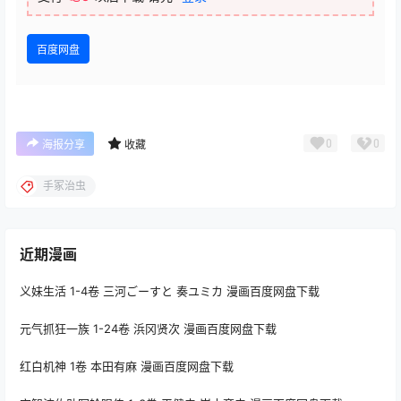
百度网盘
0
0
海报分享
收藏
手冢治虫
近期漫画
义妹生活 1-4卷 三河ごーすと 奏ユミカ 漫画百度网盘下载
元气抓狂一族 1-24卷 浜冈贤次 漫画百度网盘下载
红白机神 1卷 本田有麻 漫画百度网盘下载