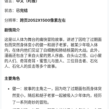
语言：
中文（时报）
状态：
已完结
分辨率：
跨页2052X1500像素左右
剧情简介
这是以人体为舞台的痛快冒险故事，讲述了因吃了过期面
包而突然身体变小的健一和胡子老爹，被某少年吸入体
内，在体内他们见证了白细胞和肺结核菌的大战。此外，
漫画还包含了来自火星的男人序曲、白头山之怪、山小屋
的人们、奇耳奇耳・蜜雪儿与旅人、三位目击者、石化
人、石化人的反击等多个故事。
主要角色
健一：故事的主角之一，因为吃了过期面包而身体突
然变小，随后和胡子老爹一起被吸入少年体内，经历
了一系列奇妙的冒险。