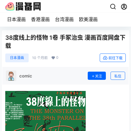
日本漫画
香港漫画
台湾漫画
欧美漫画
38度线上的怪物 1卷 手冢治虫 漫画百度网盘下
载
0
日本漫画
10 个月前
前往下载
comic
关注
私信