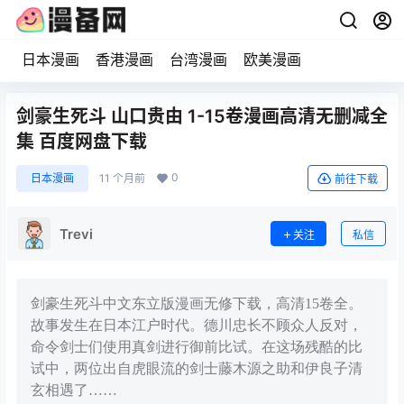
日本漫画
香港漫画
台湾漫画
欧美漫画
剑豪生死斗 山口贵由 1-15卷漫画高清无删减全
集 百度网盘下载
0
日本漫画
11 个月前
前往下载
Trevi
关注
私信
剑豪生死斗中文东立版漫画无修下载，高清15卷全。
故事发生在日本江户时代。德川忠长不顾众人反对，
命令剑士们使用真剑进行御前比试。在这场残酷的比
试中，两位出自虎眼流的剑士藤木源之助和伊良子清
玄相遇了……