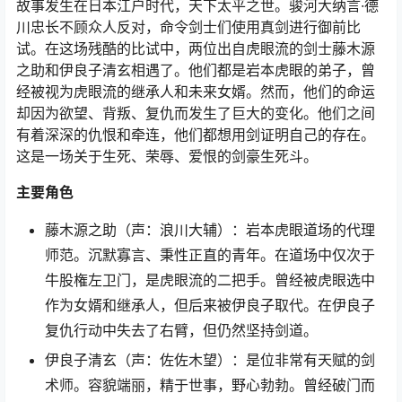
故事发生在日本江户时代，天下太平之世。骏河大纳言·德
川忠长不顾众人反对，命令剑士们使用真剑进行御前比
试。在这场残酷的比试中，两位出自虎眼流的剑士藤木源
之助和伊良子清玄相遇了。他们都是岩本虎眼的弟子，曾
经被视为虎眼流的继承人和未来女婿。然而，他们的命运
却因为欲望、背叛、复仇而发生了巨大的变化。他们之间
有着深深的仇恨和牵连，他们都想用剑证明自己的存在。
这是一场关于生死、荣辱、爱恨的剑豪生死斗。
主要角色
藤木源之助（声：浪川大辅）：岩本虎眼道场的代理
师范。沉默寡言、秉性正直的青年。在道场中仅次于
牛股権左卫门，是虎眼流的二把手。曾经被虎眼选中
作为女婿和继承人，但后来被伊良子取代。在伊良子
复仇行动中失去了右臂，但仍然坚持剑道。
伊良子清玄（声：佐佐木望）：是位非常有天赋的剑
术师。容貌端丽，精于世事，野心勃勃。曾经破门而