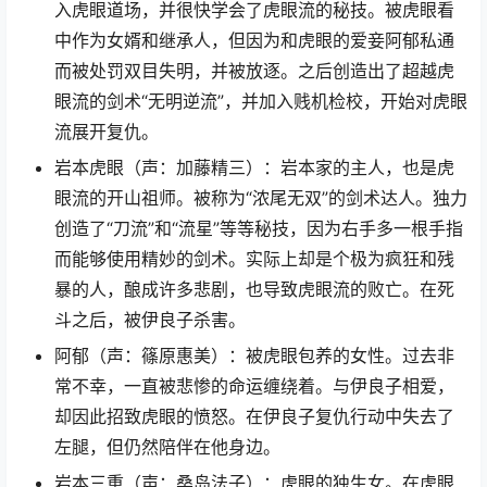
入虎眼道场，并很快学会了虎眼流的秘技。被虎眼看
中作为女婿和继承人，但因为和虎眼的爱妾阿郁私通
而被处罚双目失明，并被放逐。之后创造出了超越虎
眼流的剑术“无明逆流”，并加入贱机检校，开始对虎眼
流展开复仇。
岩本虎眼（声：加藤精三）：岩本家的主人，也是虎
眼流的开山祖师。被称为“浓尾无双”的剑术达人。独力
创造了“刀流”和“流星”等等秘技，因为右手多一根手指
而能够使用精妙的剑术。实际上却是个极为疯狂和残
暴的人，酿成许多悲剧，也导致虎眼流的败亡。在死
斗之后，被伊良子杀害。
阿郁（声：篠原惠美）：被虎眼包养的女性。过去非
常不幸，一直被悲惨的命运缠绕着。与伊良子相爱，
却因此招致虎眼的愤怒。在伊良子复仇行动中失去了
左腿，但仍然陪伴在他身边。
岩本三重（声：桑岛法子）：虎眼的独生女。在虎眼