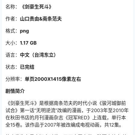
名称：
《剑豪生死斗》
作者：
山口贵由&南条范夫
格式：
png
大小：
1.17 GB
语言：
中文（台湾东立）
状态：
已完结
分辨率：
单页2000X1415像素左右
剧情简介
《剑豪生死斗》是根据南条范夫的时代小说《骏河城御前
试合》第一话“无明逆流”改编的漫画，于2003年至2010年
在秋田书店的月刊漫画杂志《冠军RED》上连载，单行本
全15卷。该作品于2007年被改编成电视动画，共12集。