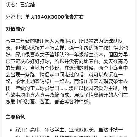
状态：
已完结
分辨率：
单页1940X3000像素左右
剧情简介
高中二年级的绿川因为人缘很好，所以被选为篮球队队
长，但他的球技并不怎么样，连一年级的新生都打得比他
好。绿川很喜欢女子篮球队的一年级新生茶木，但因为早
已下定决心好好打球，所以并没有向她表白。夏天在离岛
的集训时，当地有个传说，在退潮的时候，两个小岛当中
会出现一条路，情侣从中间走过的话，就可以永远在一
起，茶木主动邀请绿川一起去，而绿川却因吃醋要茶木去
找一年级的正式球员黑田…… 漫画以校园恋爱为主题，所
有故事均由真人真事改编而成，展现了情窦初开的人们在
恋爱中的甜蜜、苦涩、害羞等各种情感。
主要角色
绿川：高中二年级学生，篮球队队长，虽然球技一