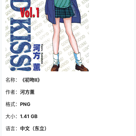
名称：
《初吻Ⅱ》
作者：
河方薰
格式：
PNG
大小：
1.41 GB
语言：
中文（东立）