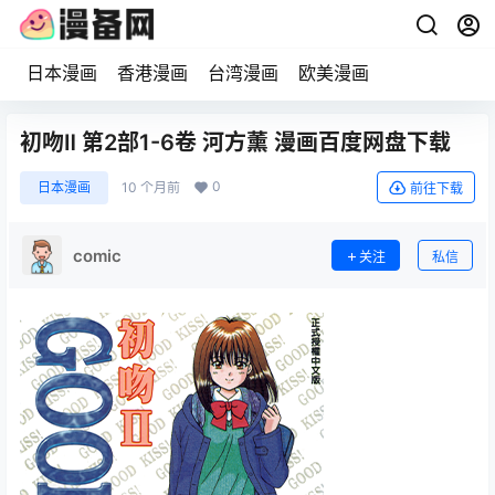
日本漫画
香港漫画
台湾漫画
欧美漫画
初吻Ⅱ 第2部1-6卷 河方薰 漫画百度网盘下载
0
日本漫画
10 个月前
前往下载
comic
关注
私信