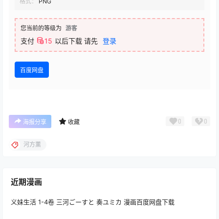
格式：
PNG
您当前的等级为
游客
支付
15
以后下载
请先
登录
百度网盘
0
0
海报分享
收藏
河方薰
近期漫画
义妹生活 1-4卷 三河ごーすと 奏ユミカ 漫画百度网盘下载