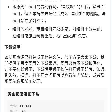
水原周：绫目的青梅竹马，“星纹族” 的后代，深爱着
绫目。但因车祸失去记忆后成为 “星纹族” 的傀儡，与
绫目站在了对立面。
绫目的姊姊：带着绫目四处搬家，对绫目十分照顾，
在绫目鬼族血统觉醒后，被 “星纹族” 杀害。
下载说明
该漫画资源已打包成压缩包文件，为了方便大家下载，我
们提供了百度网盘的下载渠道。网盘只负责下载和保存，
请不要在线解压，下载后用解压软件打开解压即可，如遇
到失效、损坏、打不开等问题可以查看站内帮助，或者联
系网站客服帮忙处理。
黄金花鬼漫画下载
大小：
41.6 MB
格式：
JPG