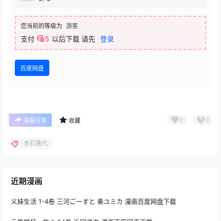
您当前的等级为
游客
支付
5
以后下载
请先
登录
百度网盘
0
0
海报分享
收藏
赤石路代
近期漫画
义妹生活 1-4卷 三河ごーすと 奏ユミカ 漫画百度网盘下载