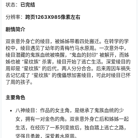
状态：
已完结
分辨率：
跨页1263X985像素左右
剧情简介
双亲意外身亡的绫目，被姊姊带着四处搬迁。在转学的学
校中，绫目遇见了幼年的青梅竹马水原周。一次意外中，
绫目潜藏的鬼族血统被唤醒，“鬼血的封印” 被解开，而姊
姊也被 “星纹族” 杀害，绫目开始了逃亡生活。深爱绫目的
周却是 “星纹族” 的后代，两人分分合合。后来周因车祸失
去记忆成了 “星纹族” 的傀儡想加害绫目，可此时绫目已怀
了周的孩子。
主要角色
八神绫目：作品的女主角，是继承了鬼族血统的少
女，拥有一对金色的角。双亲意外身亡后和姊姊一起
生活，在经历了一系列变故后，独自踏上逃亡之路，
坚强且勇敢，深爱着水原周。