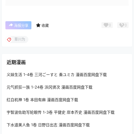
0
0
海报分享
收藏
草川为
近期漫画
义妹生活 1-4卷 三河ごーすと 奏ユミカ 漫画百度网盘下载
元气抓狂一族 1-24卷 浜冈贤次 漫画百度网盘下载
红白机神 1卷 本田有麻 漫画百度网盘下载
宇智波佐助写轮眼传 1-3卷 平健史 岸本齐史 漫画百度网盘下载
下水道美人鱼 1卷 日野日出志 漫画百度网盘下载