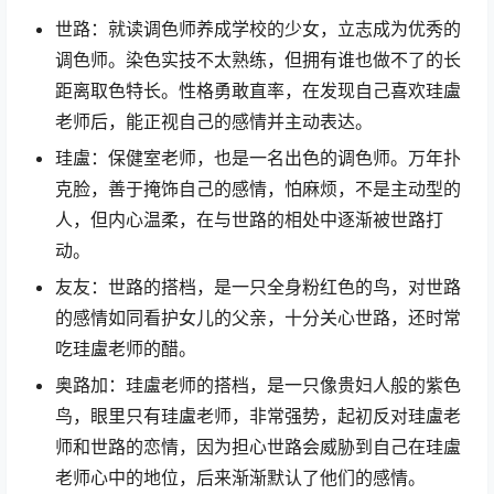
世路：就读调色师养成学校的少女，立志成为优秀的
调色师。染色实技不太熟练，但拥有谁也做不了的长
距离取色特长。性格勇敢直率，在发现自己喜欢珪盧
老师后，能正视自己的感情并主动表达。
珪盧：保健室老师，也是一名出色的调色师。万年扑
克脸，善于掩饰自己的感情，怕麻烦，不是主动型的
人，但内心温柔，在与世路的相处中逐渐被世路打
动。
友友：世路的搭档，是一只全身粉红色的鸟，对世路
的感情如同看护女儿的父亲，十分关心世路，还时常
吃珪盧老师的醋。
奥路加：珪盧老师的搭档，是一只像贵妇人般的紫色
鸟，眼里只有珪盧老师，非常强势，起初反对珪盧老
师和世路的恋情，因为担心世路会威胁到自己在珪盧
老师心中的地位，后来渐渐默认了他们的感情。