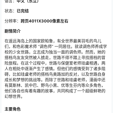
语言：
中文（东立）
状态：
已完结
分辨率：
跨页4011X3000像素左右
剧情简介
在遥远海岛上的国家欧帕鲁，有全世界最美羽毛的鸟儿
们，和色彩魔术师 “调色师” 一同居住。就读调色师养成学
校的少女世路，立志成为独当一面的调色师。然而，她的
搭档鸟友友突然被人掳走，世路不得不踏上寻找搭档的冒
险旅程。在这个过程中，世路与保健室老师珪盧相遇，两
人在相处中逐渐产生了感情。但他们的感情受到了诸多阻
碍，比如珪盧老师的搭档鸟奥路加的反对，以及世路自身
成长和梦想的挑战等。而除了世路和珪盧老师，漫画中还
有莫斯林、凯中巴、野鸟小黑、优等生芬内等众多角色，
他们各自也有着有趣的故事，共同构成了一个超级鲜艳的
幻想世界。
主要角色