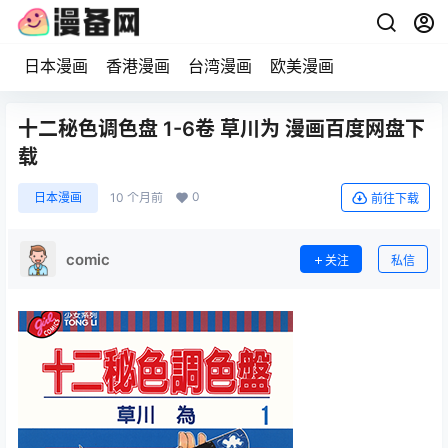
日本漫画
香港漫画
台湾漫画
欧美漫画
十二秘色调色盘 1-6卷 草川为 漫画百度网盘下
载
0
日本漫画
10 个月前
前往下载
comic
关注
私信