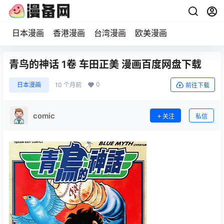
日本漫画
香港漫画
台湾漫画
欧美漫画
青鸟的神话 1卷 车田正美 漫画百度网盘下载
0
日本漫画
10 个月前
前往下载
comic
关注
私信