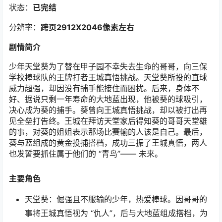
状态：
已完结
分辨率：
跨页2912
X2046像素左右
剧情简介
少年天堂葵为了替在甲子园不幸失去生命的哥哥，向三保
学校棒球队的王牌打者王城真悟挑战。天堂葵所投的直球
威力超强，却因没有捕手能接住而困扰。后来，身体不
好、据说只剩一年寿命的大地蓝出现，他被葵的球吸引，
决心成为葵的捕手。葵曾向王城真悟挑战，却以被打出再
见全垒打告终。王城在拜访天堂家后得知葵的哥哥天堂雄
的事，对葵的姐姐表示那场比赛输的人该是自己。最后，
葵与蓝组成的黄金投捕搭档，成功三振了王城真悟，两人
也发誓要抓住属于他们的 “青鸟”—— 未来。
主要角色
天堂葵：倔强且不服输的少年，热爱棒球。因哥哥的
事将王城真悟视为 “仇人”，后与大地蓝组成搭档，为