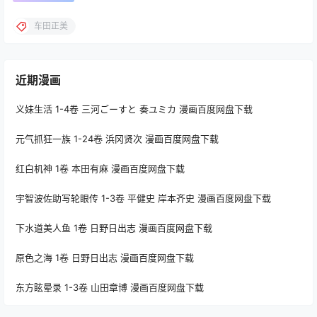
车田正美
近期漫画
义妹生活 1-4卷 三河ごーすと 奏ユミカ 漫画百度网盘下载
元气抓狂一族 1-24卷 浜冈贤次 漫画百度网盘下载
红白机神 1卷 本田有麻 漫画百度网盘下载
宇智波佐助写轮眼传 1-3卷 平健史 岸本齐史 漫画百度网盘下载
下水道美人鱼 1卷 日野日出志 漫画百度网盘下载
原色之海 1卷 日野日出志 漫画百度网盘下载
东方眩晕录 1-3卷 山田章博 漫画百度网盘下载