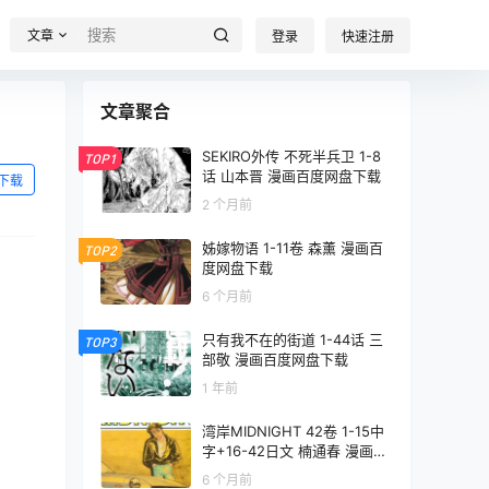
文章
登录
快速注册
文章聚合
SEKIRO外传 不死半兵卫 1-8
TOP1
话 山本晋 漫画百度网盘下载
下载
2 个月前
姊嫁物语 1-11卷 森薰 漫画百
TOP2
度网盘下载
6 个月前
只有我不在的街道 1-44话 三
TOP3
部敬 漫画百度网盘下载
1 年前
湾岸MIDNIGHT 42卷 1-15中
字+16-42日文 楠通春 漫画百
度网盘下载
6 个月前