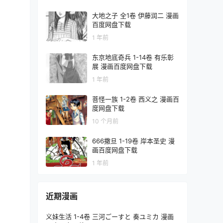
大地之子 全1卷 伊藤润二 漫画
百度网盘下载
1 年前
东京地底奇兵 1-14卷 有乐彰
展 漫画百度网盘下载
1 年前
菩怪一族 1-2卷 西义之 漫画百
度网盘下载
10 个月前
666撒旦 1-19卷 岸本圣史 漫
画百度网盘下载
1 年前
近期漫画
义妹生活 1-4卷 三河ごーすと 奏ユミカ 漫画