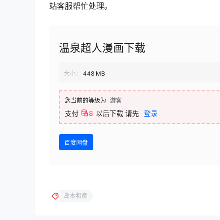
站客服帮忙处理。
温泉超人漫画下载
大小：
448 MB
您当前的等级为
游客
支付
8
以后下载
请先
登录
百度网盘
岛本和彦