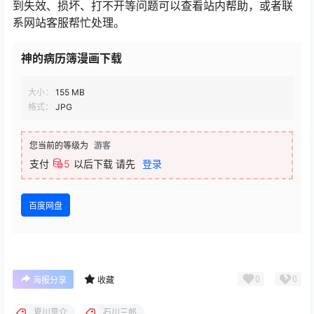
到失效、损坏、打不开等问题可以查看站内帮助，或者联
系网站客服帮忙处理。
神的病历簿漫画下载
大小：
155 MB
格式：
JPG
您当前的等级为
游客
支付
5
以后下载
请先
登录
百度网盘
0
0
海报分享
收藏
夏川草介
石川三郎