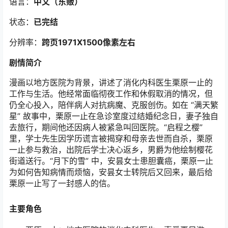
语言：
中文（东贩
）
状态：
已完结
分辨率：
跨页1971X1500像素左右
剧情简介
漫画以地方医院为背景，讲述了消化内科医生栗原一止的
工作与生活。他经常面临彻夜工作和休假取消的情况，但
仍全心投入，陪伴病人对抗病魔、克服创伤。如在 “满天繁
星” 故事中，栗原一止在急诊室度过结婚纪念日，妻子独自
去旅行，期间他还因病人被紧急叫回医院。“启程之樱”
里，学士先生因学历谎言被揭穿和母亲去世而自杀，栗原
一止参与救治，出院后学士决心返乡，男爵为他绘制樱花
街道送行。“月下的雪” 中，安昙女士患胆囊癌，栗原一止
为如何告知病情而烦恼，安昙女士转院后又回来，最后给
栗原一止写了一封感人的信。
主要角色