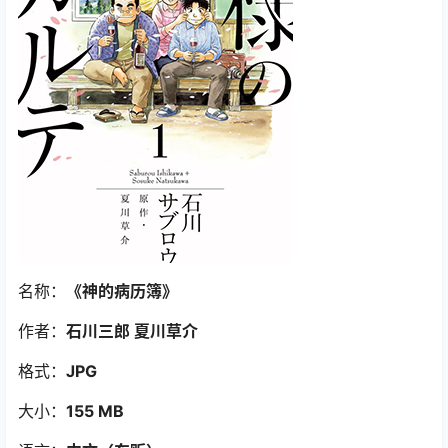
名称：
《神的病历簿
》
作者：
石川三郎 夏川草介
格式：
JPG
大小：
155 MB