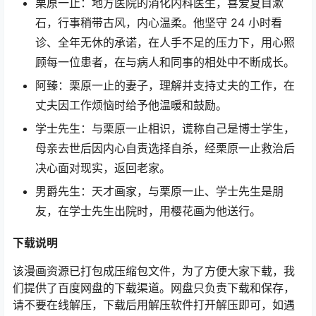
栗原一止：地方医院的消化内科医生，喜爱夏目漱
石，行事稍带古风，内心温柔。他坚守 24 小时看
诊、全年无休的承诺，在人手不足的压力下，用心照
顾每一位患者，在与病人和同事的相处中不断成长。
阿臻：栗原一止的妻子，理解并支持丈夫的工作，在
丈夫因工作烦恼时给予他温暖和鼓励。
学士先生：与栗原一止相识，谎称自己是博士学生，
母亲去世后因内心自责选择自杀，经栗原一止救治后
决心面对现实，返回老家。
男爵先生：天才画家，与栗原一止、学士先生是朋
友，在学士先生出院时，用樱花画为他送行。
下载说明
该漫画资源已打包成压缩包文件，为了方便大家下载，我
们提供了百度网盘的下载渠道。网盘只负责下载和保存，
请不要在线解压，下载后用解压软件打开解压即可，如遇