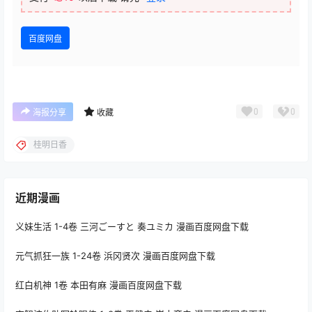
百度网盘
0
0
海报分享
收藏
桂明日香
近期漫画
义妹生活 1-4卷 三河ごーすと 奏ユミカ 漫画百度网盘下载
元气抓狂一族 1-24卷 浜冈贤次 漫画百度网盘下载
红白机神 1卷 本田有麻 漫画百度网盘下载