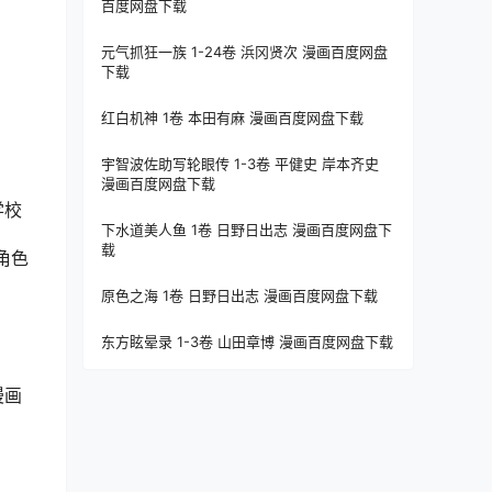
百度网盘下载
元气抓狂一族 1-24卷 浜冈贤次 漫画百度网盘
下载
红白机神 1卷 本田有麻 漫画百度网盘下载
宇智波佐助写轮眼传 1-3卷 平健史 岸本齐史
漫画百度网盘下载
学校
下水道美人鱼 1卷 日野日出志 漫画百度网盘下
载
角色
原色之海 1卷 日野日出志 漫画百度网盘下载
东方眩晕录 1-3卷 山田章博 漫画百度网盘下载
漫画