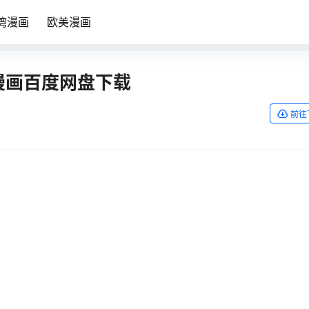
湾漫画
欧美漫画
 漫画百度网盘下载
前往