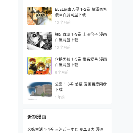
ELEL病毒入侵 1-2卷 藤澤勇希
漫画百度网盘下载
10 个月前
裸足玫瑰 1-9卷 上田伦子 漫画
百度网盘下载
10 个月前
企鹅男孩 1-5卷 椎名爱弓 漫画
百度网盘下载
6 个月前
公寓 1-6卷 姜草 漫画百度网盘
下载
1 年前
近期漫画
义妹生活 1-4卷 三河ごーすと 奏ユミカ 漫画