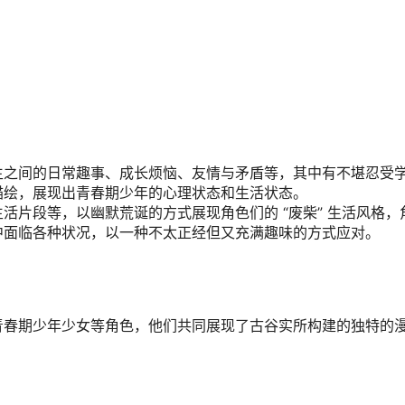
生之间的日常趣事、成长烦恼、友情与矛盾等，其中有不堪忍受
描绘，展现出青春期少年的心理状态和生活状态。
活片段等，以幽默荒诞的方式展现角色们的 “废柴” 生活风格，
中面临各种状况，以一种不太正经但又充满趣味的方式应对。
青春期少年少女等角色，他们共同展现了古谷实所构建的独特的