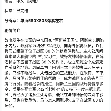
语言：
中文（尖端）
状态：
已完结
分辨率：
单页580X833像素左右
剧情简介
故事发生在动荡的中东国家 “阿斯兰王国”。阿斯兰长期陷
于内战，政府军为增强空军战力，向海外招募兵员，以佣
兵形式组建了位于战区 88 的外籍雇佣兵队。主人公风间
真本是大和航空的飞行实习生，被好友神崎悟陷害，在醉
酒状态下签署了战区 88 的契约书，被迫来到这个充满死
亡威胁的地方。风间真为了回到日本与未婚妻津云凉子团
聚，只能不断战斗，凭借出色的空战能力，在米奇、库来
克、马可伊老爹等同伴的帮助下，成为战区 88 的头号王
牌飞行员。随着战争的推进，阿斯兰王国内战局势复杂多
变，反军在死亡军火商 “计划 4” 的支持下一度占据上风，
风间真经历了诸多生死考验，最终在与神崎悟的决斗中获
胜，但也身受重伤，虽与恋人团聚却失去了在战区 88 的
记忆。