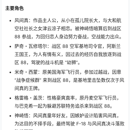
主要角色
风间真：作品主人公，从小在孤儿院长大，与大和航
空社社长之女津云凉子相恋。被神崎悟暗算后到战区
88 参战，为回归恋人身边努力奋战，空战能力出众。
萨奇・瓦修塔尔：战区 88 空军基地司令官，阿斯兰
王国王，为人有情有义，因过去的经历自我放逐到战
区 88，驾驶的战斗机是 “幼狮”。
米奇・西蒙：原美国海军飞行员，参加过越战，因患
“战争症候群” 来到战区 88，是基地里击坠数仅次于风
间真的王牌。
格雷格・盖茨：性格豪爽直率，原丹麦空军飞行员，
与巴克希一起为躲避苏联特务追杀来到战区 88。
神崎悟：风间真童年好友，因嫉妒设计陷害风间真，
为达目的不择手段，最终驾驶 F-18 与风间真决斗落败