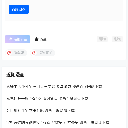
百度网盘
0
0
海报分享
收藏
新海诚
清家雪子
近期漫画
义妹生活 1-4卷 三河ごーすと 奏ユミカ 漫画百度网盘下载
元气抓狂一族 1-24卷 浜冈贤次 漫画百度网盘下载
红白机神 1卷 本田有麻 漫画百度网盘下载
宇智波佐助写轮眼传 1-3卷 平健史 岸本齐史 漫画百度网盘下载