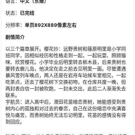
语言：
中文（东贩）
状态：
已完结
分辨率：
单页892X889像素左右
剧情简介
以三个篇章展开。樱花抄：远野贵树和篠原明里是小学同
班同学，因相似经历和性格走到一起，一起玩耍、照顾猫
咪、欣赏樱花。小学毕业后明里转去栃木县，后来贵树也
要转去鹿儿岛，他决定在走之前去见明里一面。尽管遭遇
暴风雪列车晚点，两人还是在岩舟车站候车室相见，一起
吃茶点，还去了樱花树下交换初吻，在仓库共度一晚，但
两封表白信一封被吹跑，一封未交出，此后二人渐渐失去
联系。
宇航员：进入高中后，澄田花苗暗恋贵树，她能感受到贵
树内心的孤独和对过去的眷恋，自己在这份暗恋中充满喜
悦与痛苦，而贵树始终无法忘记明里，花苗的感情没有得
到回应。