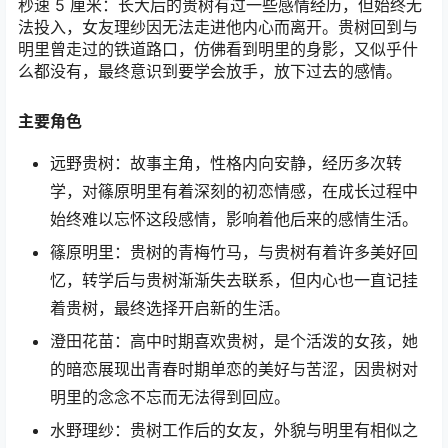
秒速 5 厘米：长大后的贵树有过一些感情经历，但始终无
法投入，女友理纱因无法走进他内心而离开。贵树回到与
明里曾走过的铁道路口，仿佛看到明里的身影，又似乎什
么都没有，最终意识到要学会放手，放下过去的感情。
主要角色
远野贵树：故事主角，性格内向安静，经历多次转
学，对篠原明里有着深刻的初恋情感，在成长过程中
始终难以忘怀这段感情，影响着他后来的感情生活。
篠原明里：贵树的青梅竹马，与贵树有着许多美好回
忆，转学后与贵树渐渐失去联系，但内心也一直记挂
着贵树，最终选择开启新的生活。
澄田花苗：高中时期喜欢贵树，是个活泼的女孩，她
的暗恋展现出青春时期单恋的美好与苦涩，因贵树对
明里的念念不忘而无法得到回应。
水野理纱：贵树工作后的女友，外貌与明里有相似之