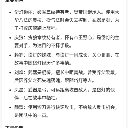
主要角色
岱灯狮丽：破军章纹持有者，贤帝国继承人。使用大
华八法的奥技、操气法时会失去控制，武器是剑，为
了打败庆狼踏上旅程。
庆狼：贪狼章纹持有者，怀有帝王野心，是岱灯的主
要对手，为达目的不择手段。
赖罗：岱灯的妹妹，与岱灯一同成长，关心哥哥，在
故事中随岱灯经历许多事情。
刘煌：武器是棍棒，擅长中距离战。曾受养父爱戴，
后因养父之死失魂落魄，跟随岱灯等人。
凤星：武器是弓，可远距离攻击敌人，是岱灯的伙
伴，后在故事中牺牲。
麟盟：使用短刀进行快速攻击，不给敌人反击机会，
是团队中的一员。