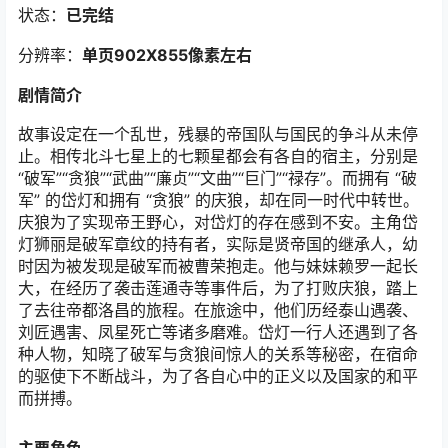
状态：
已完结
分辨率：
单页902X855像素左右
剧情简介
故事设定在一个乱世，残暴的帝国队与国民的争斗从未停
止。相传北斗七星上的七颗星都会有各自的宿主，分别是
“破军”“贪狼”“武曲”“廉贞”“文曲”“巨门”“禄存”。而拥有 “破
军” 的岱灯和拥有 “贪狼” 的庆狼，却在同一时代中转世。
庆狼为了实现帝王野心，对岱灯的存在感到不安。主角岱
灯狮丽是破军章纹的持有者，实际是贤帝国的继承人，幼
时因为被发现是破军而被曹荣抱走。他与妹妹赖罗一起长
大，在经历了袭击莲通寺等事件后，为了打败庆狼，踏上
了去往帝都洛昌的旅程。在旅途中，他们历经泰山遇袭、
刘匠遇害、凤星死亡等诸多磨难。岱灯一行人还遇到了各
种人物，知晓了破军与贪狼间惊人的关系等秘密，在宿命
的驱使下不断战斗，为了各自心中的正义以及国家的和平
而拼搏。