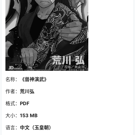
名称：
《兽神演武
》
作者：
荒川弘
格式：
PDF
大小：
153 MB
语言：
中文（玉皇朝）