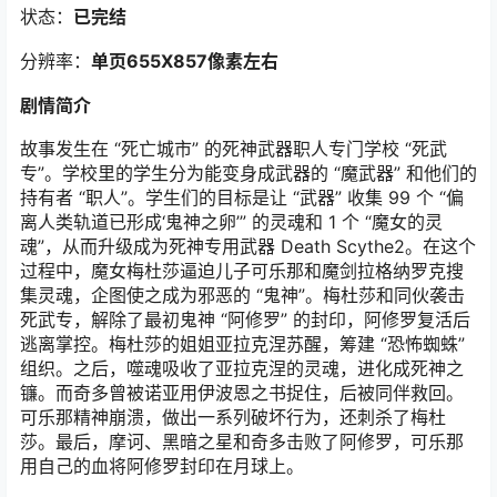
状态：
已完结
分辨率：
单页655X857像素左右
剧情简介
故事发生在 “死亡城市” 的死神武器职人专门学校 “死武
专”。学校里的学生分为能变身成武器的 “魔武器” 和他们的
持有者 “职人”。学生们的目标是让 “武器” 收集 99 个 “偏
离人类轨道已形成‘鬼神之卵’” 的灵魂和 1 个 “魔女的灵
魂”，从而升级成为死神专用武器 Death Scythe2。在这个
过程中，魔女梅杜莎逼迫儿子可乐那和魔剑拉格纳罗克搜
集灵魂，企图使之成为邪恶的 “鬼神”。梅杜莎和同伙袭击
死武专，解除了最初鬼神 “阿修罗” 的封印，阿修罗复活后
逃离掌控。梅杜莎的姐姐亚拉克涅苏醒，筹建 “恐怖蜘蛛”
组织。之后，噬魂吸收了亚拉克涅的灵魂，进化成死神之
镰。而奇多曾被诺亚用伊波恩之书捉住，后被同伴救回。
可乐那精神崩溃，做出一系列破坏行为，还刺杀了梅杜
莎。最后，摩诃、黑暗之星和奇多击败了阿修罗，可乐那
用自己的血将阿修罗封印在月球上。