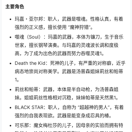
主要角色
玛嘉・亚尔邦：职人，武器是噬魂。性格认真，有着
强烈的正义感，擅长使用 “魔神狩猎”。
噬魂（Soul）：玛嘉的武器，本体为镰刀，生于音乐
世家，擅长钢琴演奏。与玛嘉的灵魂波长调和度极
高，为了成为出色的武器而努力吞噬灵魂1。
Death the Kid：死神的儿子，有严重的对称癖，近乎
病态地崇尚对称美学。武器是汤普森姐妹莉丝和帕蒂
1。
莉丝和帕蒂：武器，本体是半自动枪，为汤普森姐
妹。姐姐莉丝性格相对沉稳，妹妹帕蒂是天然黑1。
BLACK STAR：职人，自称为 “超越神的男人”，有着
强烈的自我表现欲。武器是能变身成忍具的椿。
可乐那：魔女梅杜莎的儿子，因母亲的实验而拥有特