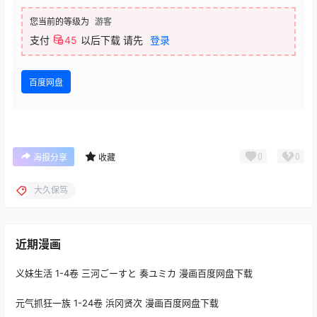
您当前的等级为
游客
支付
45
以后下载
请先
登录
百度网盘
0
0
海报分享
收藏
大久保笃
近期漫画
义妹生活 1-4卷 三河ごーすと 奏ユミカ 漫画百度网盘下载
元气抓狂一族 1-24卷 浜冈贤次 漫画百度网盘下载