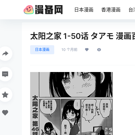
日本漫画
香港漫画
台
太阳之家 1-50话 タアモ 漫
日本漫画
10 个月前