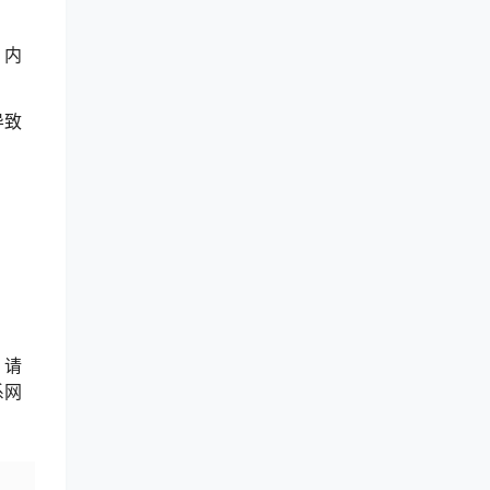
。
，内
导致
，请
系网