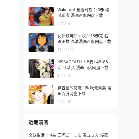
Wake up! 觉醒时刻 1-3卷 松
浦聡彦 漫画百度网盘下载
5 个月前
女仆咖啡厅 中文1-16卷完 石
黑正数 高清漫画百度网盘下载
11 个月前
KISS×DEATH 1-5卷+48-85
话 叶恭弘 漫画百度网盘下载
1 个月前
穿西装的恶魔 1卷 秋元奈美 漫
画百度网盘下载
9 个月前
近期漫画
义妹生活 1-4卷 三河ごーすと 奏ユミカ 漫画