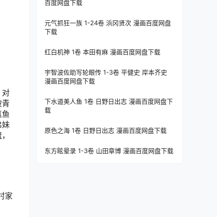
百度网盘下载
元气抓狂一族 1-24卷 浜冈贤次 漫画百度网盘
下载
红白机神 1卷 本田有麻 漫画百度网盘下载
宇智波佐助写轮眼传 1-3卷 平健史 岸本齐史
漫画百度网盘下载
，对
下水道美人鱼 1卷 日野日出志 漫画百度网盘下
被青
载
真鱼
弟妹
原色之海 1卷 日野日出志 漫画百度网盘下载
流，
东方眩晕录 1-3卷 山田章博 漫画百度网盘下载
村家