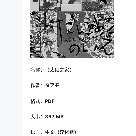
名称：
《太阳之家
》
作者：
タアモ
格式：
PDF
大小：
367 MB
语言：
中文（汉化组）