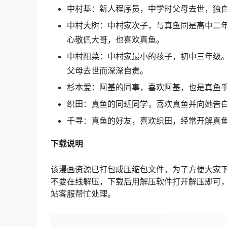
中村基：新人程序员，中学时父母去世，独
中村大树：中村家次子，与真鱼同是高中二
心敬佩大哥，也喜欢真鱼。
中村阳菜：中村家最小的孩子，初中三年级
父母去世而深深自责。
杉本爱：阿基的同事，喜欢阿基，也是真鱼手
织田：真鱼的同班同学，喜欢真鱼并向她告
千寻：真鱼的好友，喜欢织田，经常开解真
下载说明
该漫画资源已打包成压缩包文件，为了方便大家
不要在线解压，下载后用解压软件打开解压即可
站客服帮忙处理。