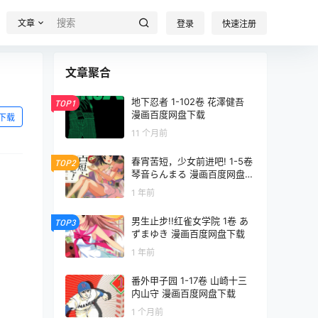
文章
登录
快速注册
文章聚合
地下忍者 1-102卷 花澤健吾
TOP1
漫画百度网盘下载
下载
11 个月前
春宵苦短，少女前进吧! 1-5卷
TOP2
琴音らんまる 漫画百度网盘下
载
1 年前
男生止步!!红雀女学院 1卷 あ
TOP3
ずまゆき 漫画百度网盘下载
1 年前
番外甲子园 1-17卷 山崎十三
内山守 漫画百度网盘下载
1 个月前