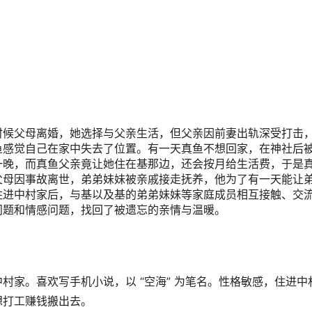
时候父母离婚，她选择与父亲生活，但父亲因前妻出轨深受打击
鱼感觉自己在家中失去了位置。有一天真鱼不想回家，在神社后
一晚，而真鱼父亲竟让她住在基那边，还会按月给生活费，于是
父母因事故离世，弟弟妹妹被亲戚接走抚养，他为了有一天能让
住进中村家后，与基以及基的弟弟妹妹等家庭成员相互接触、交
问题和情感问题，找回了被遗忘的亲情与温暖。
村家。喜欢写手机小说，以 “空海” 为笔名。性格敏感，住进中
想打工赚钱搬出去。