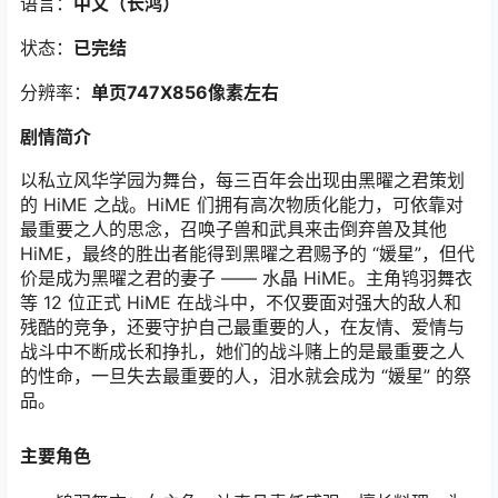
语言：
中文（长鸿）
状态：
已完结
分辨率：
单页747X856像素左右
剧情简介
以私立风华学园为舞台，每三百年会出现由黑曜之君策划
的 HiME 之战。HiME 们拥有高次物质化能力，可依靠对
最重要之人的思念，召唤子兽和武具来击倒弃兽及其他
HiME，最终的胜出者能得到黑曜之君赐予的 “媛星”，但代
价是成为黑曜之君的妻子 —— 水晶 HiME。主角鸨羽舞衣
等 12 位正式 HiME 在战斗中，不仅要面对强大的敌人和
残酷的竞争，还要守护自己最重要的人，在友情、爱情与
战斗中不断成长和挣扎，她们的战斗赌上的是最重要之人
的性命，一旦失去最重要的人，泪水就会成为 “媛星” 的祭
品。
主要角色