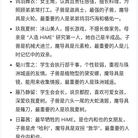
鸨羽舞衣：女主角，认真且责任感强，擅长料理，为
照顾弟弟常打工。子兽是迦具士，最强的子兽，魔导
具是火轮。最重要的人是弟弟鸨羽巧海和楯佑一。
玖我夏树：冰山美人，擅长游戏，不擅长做家务。母
亲是 “人造 HiME” 研究第一人，她自己是半成品。子
兽是机械犬迪兰，魔导具是元素枪，最重要的人是儿
时记忆中的双亲。
菊川雪之：学生会执行部干事，个性软弱，重视与珠
洲城遥的友情。子兽是植物型的黛安娜，魔导具是
镜，能用来收集情报，最重要的人是珠洲城遥。
藤乃静留：学生会会长，说京都腔，喜欢可爱女孩，
深爱玖我夏树。子兽是六头一尾的大蛇清姬，魔导具
是薙刀，最重要的人是玖我夏树。
日暮茜：最早牺牲的 HiME。是仓内和也的女朋友，
子兽是虎 “哈利”，魔导具是双拐 “敦华”，最重要的人
是仓内和也。