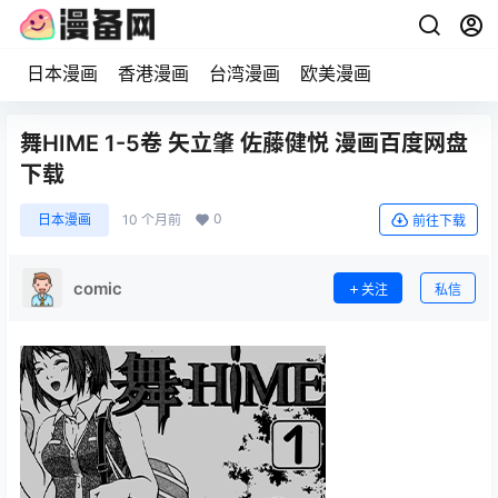
日本漫画
香港漫画
台湾漫画
欧美漫画
舞HIME 1-5卷 矢立肇 佐藤健悦 漫画百度网盘
下载
0
日本漫画
10 个月前
前往下载
comic
关注
私信