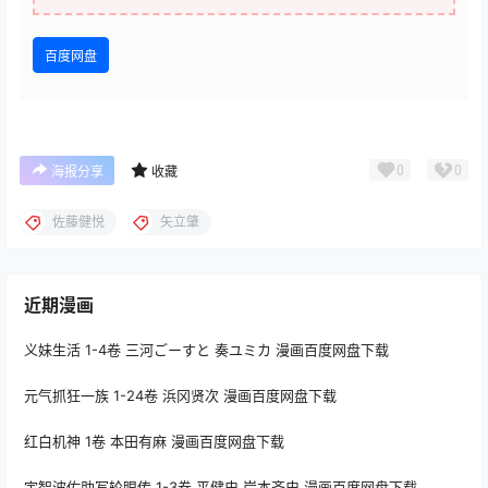
百度网盘
0
0
海报分享
收藏
佐藤健悦
矢立肇
近期漫画
义妹生活 1-4卷 三河ごーすと 奏ユミカ 漫画百度网盘下载
元气抓狂一族 1-24卷 浜冈贤次 漫画百度网盘下载
红白机神 1卷 本田有麻 漫画百度网盘下载
宇智波佐助写轮眼传 1-3卷 平健史 岸本齐史 漫画百度网盘下载