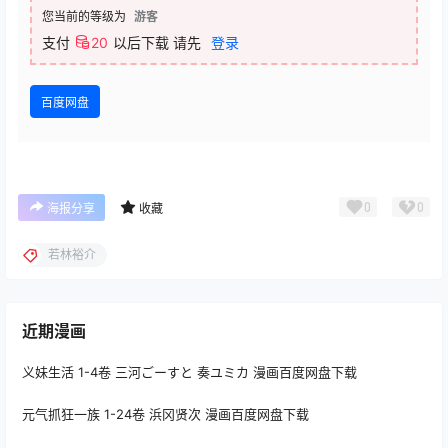
您当前的等级为
游客
支付
20
以后下载
请先
登录
百度网盘
0
0
海报分享
收藏
若林裕介
近期漫画
义妹生活 1-4卷 三河ごーすと 奏ユミカ 漫画百度网盘下载
元气抓狂一族 1-24卷 浜冈贤次 漫画百度网盘下载