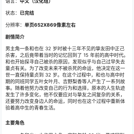
语言：
中文（汉化组）
状态：
已完结
分辨率：
单页652X869像素左右
剧情简介
男主角一条和也在 32 岁时被十三年不见的挚友田中正己
杀害，之后竟带着当时的记忆回到了 15 年前的高中时代。
和也开始探寻自己被杀的原因，发现似乎与自己过早失去
童贞有关。为了改变未来不被杀死的命运，他决定在这一
世一直保持童贞到 32 岁。在这个过程中，和也与高中时
期的同班同学五叶女叶月、吉野梨香等人产生了一系列故
事。随着他努力改变自己的行为和选择，原本的人生轨迹
发生了许多变化，他不仅要应对与挚友之间复杂的关系，
还要努力改变身边人的命运，同时也在这个过程中重新体
验着高中生的青春生活。
主要角色