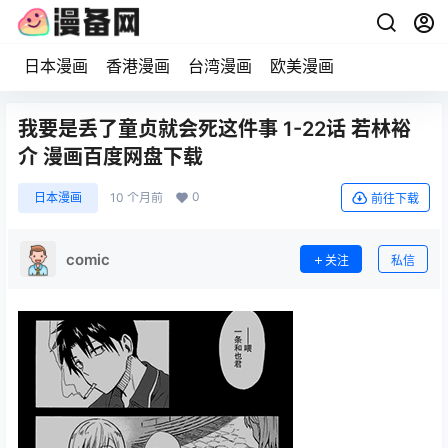
日本漫画
香港漫画
台湾漫画
欧美漫画
我要是丢了童贞就会死这件事 1-22话 若林裕
介 漫画百度网盘下载
0
日本漫画
10 个月前
前往下载
comic
关注
私信