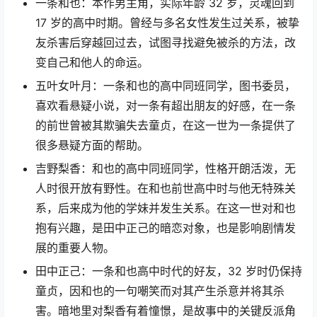
一条和也：本作男主角，实际年龄 32 岁，灵魂回到
17 岁的高中时期。曾经与多名女性发生过关系，被挚
友杀害后穿越回过去，试图寻找避免被杀的方法，改
变自己和他人的命运。
五叶女叶月：一条和也的高中同班同学，图书委员，
喜欢看悬疑小说，对一条有超出朋友的好感，在一条
的前世曾被其欺骗失去童贞，在这一世为一条提供了
很多悬疑方面的帮助。
吉野梨香：和也的高中同班同学，性格开朗活泼，无
人时很开放有野性。在和也前世高中时与他无特殊关
系，后来成为他的学妹并发生关系。在这一世对和也
抱有兴趣，是田中正己的暗恋对象，也是影响剧情发
展的重要人物。
田中正己：一条和也高中时代的好友，32 岁时仍保持
童贞，因和也的一句嘲笑而对其产生杀意并将其杀
害。暗地里对梨香有着憧憬，是故事中的关键反派角