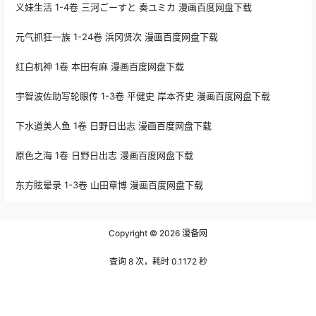
义妹生活 1-4卷 三河ごーすと 奏ユミカ 漫画百度网盘下载
元气抓狂一族 1-24卷 浜冈贤次 漫画百度网盘下载
红白机神 1卷 本田有麻 漫画百度网盘下载
宇智波佐助写轮眼传 1-3卷 平健史 岸本齐史 漫画百度网盘下载
下水道美人鱼 1卷 日野日出志 漫画百度网盘下载
原色之海 1卷 日野日出志 漫画百度网盘下载
东方眩晕录 1-3卷 山田章博 漫画百度网盘下载
Copyright © 2026
漫备网
查询 8 次，耗时 0.1172 秒