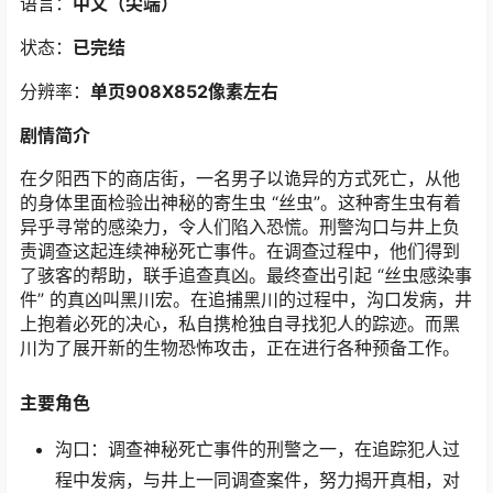
语言：
中文（尖端）
状态：
已完结
分辨率：
单页908X852像素左右
剧情简介
在夕阳西下的商店街，一名男子以诡异的方式死亡，从他
的身体里面检验出神秘的寄生虫 “丝虫”。这种寄生虫有着
异乎寻常的感染力，令人们陷入恐慌。刑警沟口与井上负
责调查这起连续神秘死亡事件。在调查过程中，他们得到
了骇客的帮助，联手追查真凶。最终查出引起 “丝虫感染事
件” 的真凶叫黑川宏。在追捕黑川的过程中，沟口发病，井
上抱着必死的决心，私自携枪独自寻找犯人的踪迹。而黑
川为了展开新的生物恐怖攻击，正在进行各种预备工作。
主要角色
沟口：调查神秘死亡事件的刑警之一，在追踪犯人过
程中发病，与井上一同调查案件，努力揭开真相，对