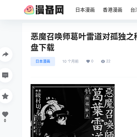
日本漫画
香港漫画
台
恶魔召唤师葛叶雷道对孤独之稀人
盘下载
0
22
日本漫画
10 个月前
0