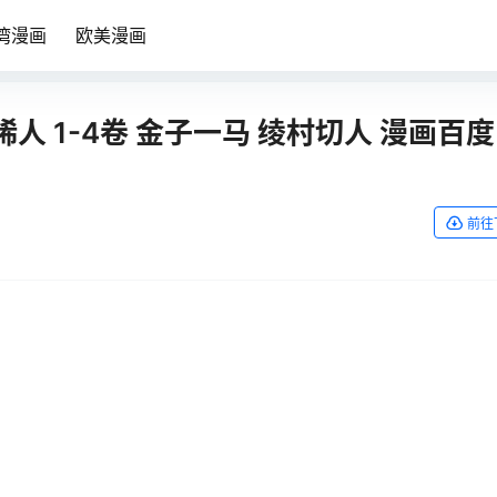
湾漫画
欧美漫画
 1-4卷 金子一马 绫村切人 漫画百
前往