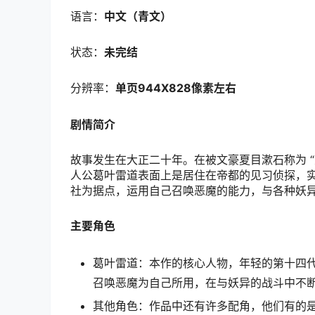
语言：
中文（青文）
状态：
未完结
分辨率：
单页944X828像素左右
剧情简介
故事发生在大正二十年。在被文豪夏目漱石称为 
人公葛叶雷道表面上是居住在帝都的见习侦探，
社为据点，运用自己召唤恶魔的能力，与各种妖
主要角色
葛叶雷道：本作的核心人物，年轻的第十四
召唤恶魔为自己所用，在与妖异的战斗中不
其他角色：作品中还有许多配角，他们有的