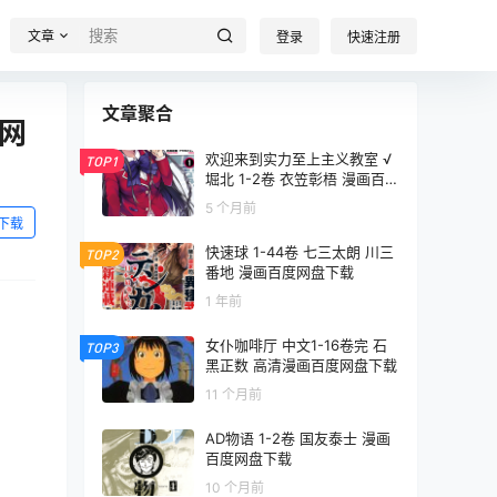
文章
登录
快速注册
文章聚合
度网
欢迎来到实力至上主义教室 √
TOP1
堀北 1-2卷 衣笠彰梧 漫画百度
网盘下载
5 个月前
下载
快速球 1-44卷 七三太朗 川三
TOP2
番地 漫画百度网盘下载
1 年前
女仆咖啡厅 中文1-16卷完 石
TOP3
黑正数 高清漫画百度网盘下载
11 个月前
AD物语 1-2卷 国友泰士 漫画
百度网盘下载
10 个月前