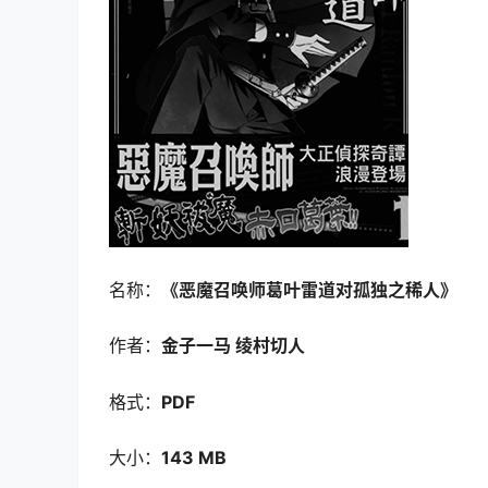
名称：
《恶魔召唤师葛叶雷道对孤独之稀人
》
作者：
金子一马 绫村切人
格式：
PDF
大小：
143 MB