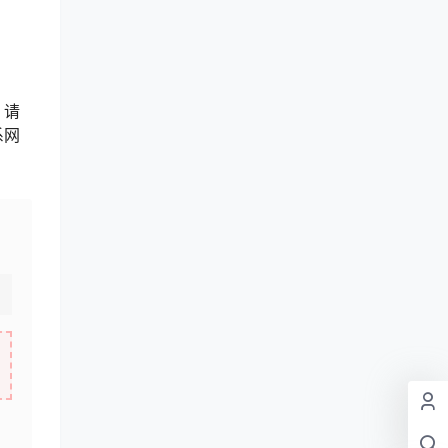
，请
系网