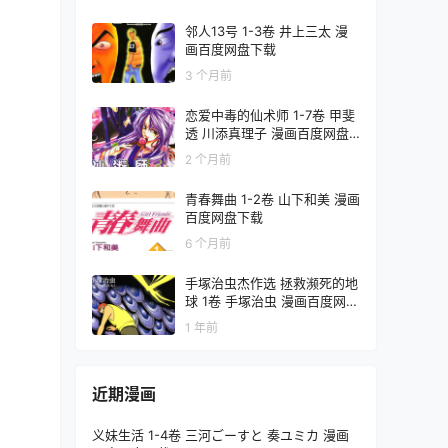
邻人13号 1-3卷 井上三太 漫
画百度网盘下载
3 个月前
恋爱中毒的仙术师 1-7卷 甲斐
透 川添真理子 漫画百度网盘
下载
2 个月前
青春舞曲 1-2卷 山下和美 漫画
百度网盘下载
6 个月前
手塚治虫杰作选 拯救濒死的地
球 1卷 手塚治虫 漫画百度网盘
下载
1 年前
近期漫画
义妹生活 1-4卷 三河ごーすと 奏ユミカ 漫画