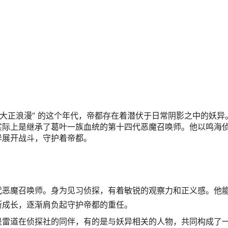
“大正浪漫” 的这个年代，帝都存在着潜伏于日常阴影之中的妖异
实际上是继承了葛叶一族血统的第十四代恶魔召唤师。他以鸣海
异展开战斗，守护着帝都。
代恶魔召唤师。身为见习侦探，有着敏锐的观察力和正义感。他
断成长，逐渐肩负起守护帝都的重任。
是雷道在侦探社的同伴，有的是与妖异相关的人物，共同构成了