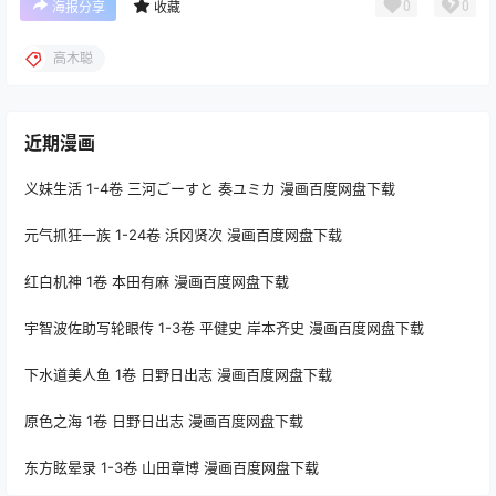
0
0
海报分享
收藏
高木聪
近期漫画
义妹生活 1-4卷 三河ごーすと 奏ユミカ 漫画百度网盘下载
元气抓狂一族 1-24卷 浜冈贤次 漫画百度网盘下载
红白机神 1卷 本田有麻 漫画百度网盘下载
宇智波佐助写轮眼传 1-3卷 平健史 岸本齐史 漫画百度网盘下载
下水道美人鱼 1卷 日野日出志 漫画百度网盘下载
原色之海 1卷 日野日出志 漫画百度网盘下载
东方眩晕录 1-3卷 山田章博 漫画百度网盘下载