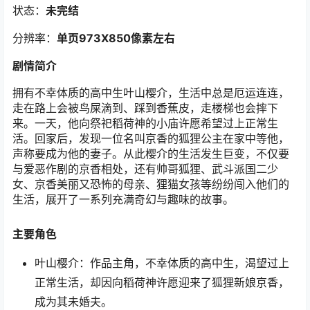
状态：
未完结
分辨率：
单页973X850像素左右
剧情简介
拥有不幸体质的高中生叶山樱介，生活中总是厄运连连，
走在路上会被鸟屎滴到、踩到香蕉皮，走楼梯也会摔下
来。一天，他向祭祀稻荷神的小庙许愿希望过上正常生
活。回家后，发现一位名叫京香的狐狸公主在家中等他，
声称要成为他的妻子。从此樱介的生活发生巨变，不仅要
与爱恶作剧的京香相处，还有帅哥狐狸、武斗派国二少
女、京香美丽又恐怖的母亲、狸猫女孩等纷纷闯入他们的
生活，展开了一系列充满奇幻与趣味的故事。
主要角色
叶山樱介：作品主角，不幸体质的高中生，渴望过上
正常生活，却因向稻荷神许愿迎来了狐狸新娘京香，
成为其未婚夫。