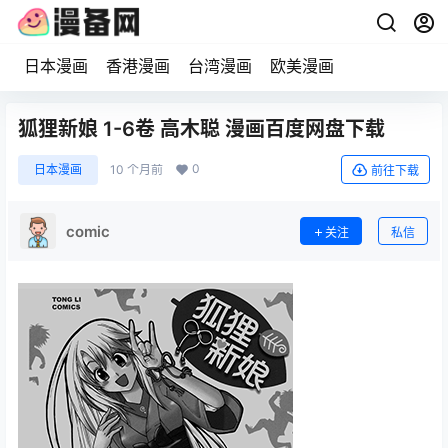
日本漫画
香港漫画
台湾漫画
欧美漫画
狐狸新娘 1-6卷 高木聪 漫画百度网盘下载
0
日本漫画
10 个月前
前往下载
comic
关注
私信