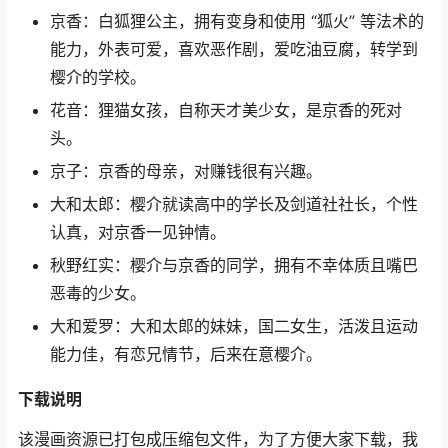
京香：白狐狸公主，拥有变身和使用 “狐火” 等法术的
能力，外表可爱，喜欢恶作剧，爱吃油豆腐，转学到
樱介的学校。
花音：狸猫女孩，自称天才美少女，是京香的死对
头。
京子：京香的母亲，对赚钱很有兴趣。
大和太郎：樱介就读高中的学长及剑道社社长，个性
认真，对京香一见钟情。
秋野红实：樱介与京香的同学，拥有不幸体质且嘴巴
恶毒的少女。
大和爱罗：大和太郎的妹妹，国二女生，活泼且运动
能力佳，有恋兄情节，后来在意樱介。
下载说明
该漫画资源已打包成压缩包文件，为了方便大家下载，我