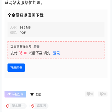
系网站客服帮忙处理。
全金属狂潮漫画下载
大小：
935 MB
格式：
PDF
您当前的等级为
游客
支付
30
以后下载
请先
登录
百度网盘
0
0
海报分享
收藏
贺东招二
馆尾洌