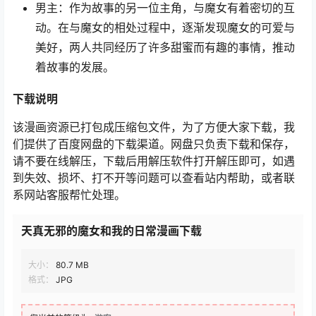
男主：作为故事的另一位主角，与魔女有着密切的互
动。在与魔女的相处过程中，逐渐发现魔女的可爱与
美好，两人共同经历了许多甜蜜而有趣的事情，推动
着故事的发展。
下载
说明
该漫画资源已打包成压缩包文件，为了方便大家下载，我
们提供了百度网盘的下载渠道。网盘只负责下载和保存，
请不要在线解压，下载后用解压软件打开解压即可，如遇
到失效、损坏、打不开等问题可以查看站内帮助，或者联
系网站客服帮忙处理。
天真无邪的魔女和我的日常漫画下载
大小：
80.7 MB
格式：
JPG