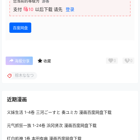
您当前的等级为
游客
支付
10
以后下载
请先
登录
百度网盘
0
0
海报分享
收藏
椋木ななつ
近期漫画
义妹生活 1-4卷 三河ごーすと 奏ユミカ 漫画百度网盘下载
元气抓狂一族 1-24卷 浜冈贤次 漫画百度网盘下载
红白机神 1卷 本田有麻 漫画百度网盘下载