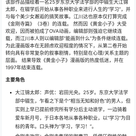
该部作品描绘着一名25岁东京大学法学部的中辍生大江锦
太郎，在辍学后开始从事各种职业来进行人生的“学习”，并
与每个美少女邂逅的搞笑故事。江川达也原本仅打算完成
《金刚寺篇》（3卷）的连载。 然而因《黄金小子》大受
欢迎，因而被拍成了OVA动画，编辑部则强迫它继续连
载，而江川本人则以编辑部“能画到什么”为条件继续连载。
为此漫画版本在无顾虑欢迎程度的情况下，从第二卷开始
转向具有非常复杂的叙事剧情，特别是在心理/关系主题的
层面。 结果导致《黄金小子》漫画版的热度低迷，并在
1997年结束连载。
主要角色
大江锦太郎：声优：岩田光央。25岁。东京大学法学
部中辍生，乍看之下是个“相当无知和好色”的男人，但
实则上早已提前修完所有学分后主动退学，一边骑着
爱车新月号，于日本各地从事各种职业，以“学习”为目
标的青年。口头禅为“学习，学习！”。