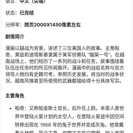
语言：
中文（尖端）
状态：
已完结
分辨率：
跨页2000X1450像素左右
剧情简介
漫画以越战为背景，讲述了三位美国人的故事。主角帕
奇、莱兹和波塔斯基隶属于美军侦察队 “猫屎一号”。在越
南战场上，他们经历了一系列的战斗和任务，故事围绕着
队伍出任务时的所见所闻展开。漫画中的战役名称与双方
领导人物均有史籍可考，参照历史发展，将当时的战争状
况、越南风情甚至所使用的武器都描绘得十分具体写实。
主要角色
帕奇：又称帕金斯士官长，后升任上尉。本是人类世
界中登陆火星计划的太空人，在登陆火星途中因空间
转移出现在 1968 年的兔子世界并变成灰兔。他常戴