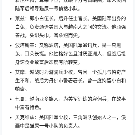
着丛林帽，耳朵下垂，双眼下方有白眼圈，加入美国
陆军后领导猫屎一号侦搜小队。
莱兹：即小白伍长，后升任士官长。美国陆军出身的
白兔，负责通译美国人与越南人之间的交流。他顽强
善战，头绑头巾，耳朵短而尖。
波塔斯基：又称波塔，美国陆军通讯兵，是一只黑
兔，耳朵长挺。他性格好色且讨厌亚洲人，但战后投
身速食业致富后态度有所转变。
艾摩：越战时为游骑兵少校，曾因一个孤儿与帕奇产
生不和。战后为丹佛市警署署长，曾一度拘留小白和
帕奇。
七哥：越南亚多族人，为美军训练的雇佣兵，在故事
中富有特色。
贝克维兹：美国陆军少校，三角洲队创始人之一，漫
画中是猫屎一号小队的负责人。