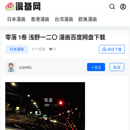
日本漫画
香港漫画
台湾漫画
欧美漫画
零落 1卷 浅野一二〇 漫画百度网盘下载
0
日本漫画
9 个月前
前往下载
comic
关注
私信