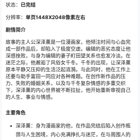
状态：
已完结
分辨率：
单页1448X2048像素左右
剧情简介
故事的主人公深泽薰是一位漫画家，他倾注时间与心血完
成一部作品后，却陷入了极度空虚。编辑的恶劣态度让他
深感挫败，与身为编辑的妻子町田望关系也愈发冷淡。在
迷茫之际，他邂逅了风俗女千冬。千冬的出现，让深泽薰
原本平静又压抑的生活泛起涟漪。与此同时，他在工作上
还要与助手富田一同应对各种难题。在创作新作品的压
力、失败的婚姻关系，以及与千冬复杂情感的多重交织
下，深泽薰的内心世界被不断拉扯，他开始重新审视自己
的人生、事业与情感。​
主要角色
深泽薰：身为漫画家的他，在作品完结后陷入创作瓶
颈与人生困境，内心充满挣扎与迷茫，在与周围人的