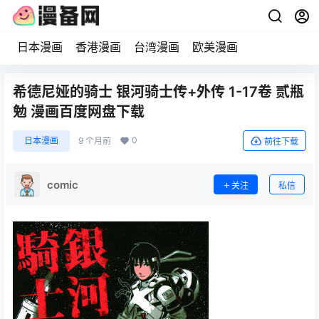
日本漫画
香港漫画
台湾漫画
欧美漫画
希德尼娅的骑士 银河骑士传+外传 1-17卷 贰瓶
勉 漫画百度网盘下载
0
日本漫画
9 个月前
前往下载
comic
关注
私信