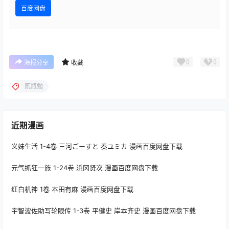
百度网盘
0
0
海报分享
收藏
贰瓶勉
近期漫画
义妹生活 1-4卷 三河ごーすと 奏ユミカ 漫画百度网盘下载
元气抓狂一族 1-24卷 浜冈贤次 漫画百度网盘下载
红白机神 1卷 本田有麻 漫画百度网盘下载
宇智波佐助写轮眼传 1-3卷 平健史 岸本齐史 漫画百度网盘下载