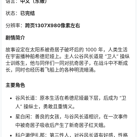
语言：
中文（东贩）
状态：
已完结
分辨率：
跨页1307X980像素左右
剧情简介
故事设定在太阳系被奇居子破坏后的 1000 年，人类生活
在宇宙播种船希德尼娅上。主人公谷风长道是 “卫人” 操纵
士训练生，他与同伴们一同对抗奇居子，在战斗中不断成
长，同时也经历着飞船上的各种明流暗涌。
主要角色
谷风长道：原本生活在希德尼娅最下层，后成为 “卫
人” 操纵士，勇敢且重情义。
星白闲：善良的女孩，与谷风长道相识，在一次事件
中被奇居子吸收后产生了新奇居子红天蛾。
科户濑伊扎那：第三性人，对谷风长道有好感，性格