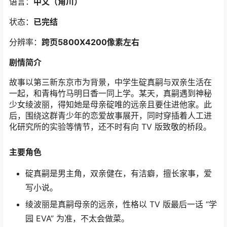
语言：
中文（角川）
状态：
已完结
分辨率：
跨页5800X4200像素左右
剧情简介
故事以第三新东京市为背景，中学生碇真嗣与双亲生活在
一起，和青梅竹马明日香一同上学。某天，真嗣遇到神秘
少女绫波丽，得知她是母亲碇唯的远亲且要住进他家。此
后，围绕这群青少年的恋爱故事展开，同时穿插着人工进
化研究所的实验等情节，还不时有向 TV 版致敬的桥段。
主要角色
碇真嗣是男主角，双亲健在，有洁癖，擅长家事，爱
写小说。
绫波丽是真嗣母亲的远亲，性格以 TV 版最后一话 “学
园 EVA” 为准，不太会做菜。