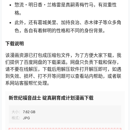
惣流・明日香・兰格雷是真嗣青梅竹马，有双重性
格。
此外，还有葛城美里、加持良治、赤木律子等众多角
色，各自有着鲜明的性格和不同的身份背景。
下载
说明
该漫画资源已打包成压缩包文件，为了方便大家下载，我
们提供了百度网盘的下载渠道。网盘只负责下载和保存，
请不要在线解压，下载后用解压软件打开解压即可，如遇
到失效、损坏、打不开等问题可以查看站内帮助，或者联
系网站客服帮忙处理。
新世纪福音战士 碇真嗣育成计划漫画下载
大小：
7.62 GB
格式：
JPG