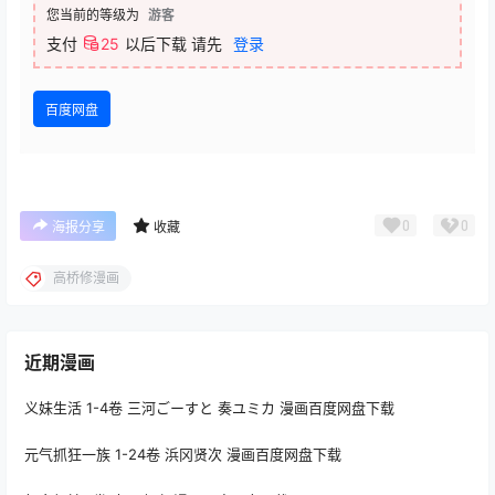
您当前的等级为
游客
支付
25
以后下载
请先
登录
百度网盘
0
0
海报分享
收藏
高桥修漫画
近期漫画
义妹生活 1-4卷 三河ごーすと 奏ユミカ 漫画百度网盘下载
元气抓狂一族 1-24卷 浜冈贤次 漫画百度网盘下载