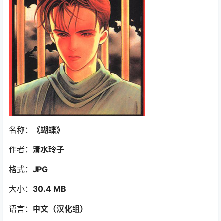
名称：
《蝴蝶
》
作者：
清水玲子
格式：
JPG
大小：
30.4 MB
语言：
中文（汉化组）