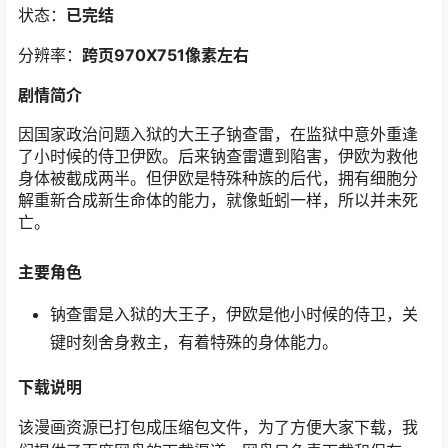
状态：
已完结
分辨率：
跨页970X751像素左右
剧情简介
因国家政治问题入狱的大王子钠查雷，在监狱中意外重逢
了小时候的侍卫伊欧。后来钠查雷遭到陷害，伊欧为救他
身体被截成两半。但伊欧是特殊种族的后代，拥有细胞分
解重新合成新生命体的能力，就像蚯蚓一样，所以并未死
亡。
主要角色
钠查雷是入狱的大王子，伊欧是他小时候的侍卫，关
键时刻舍身救主，有着特殊的身体能力。
下载
说明
该漫画资源已打包成压缩包文件，为了方便大家下载，我