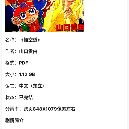
名称：
《悟空道
》
作者：
山口贵由
格式：
PDF
大小：
1.12 GB
语言：
中文（东立）
状态：
已完结
分辨率：
跨页848X1079像素左右
剧情简介