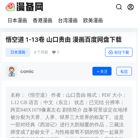
日本漫画
香港漫画
台湾漫画
欧美漫画
悟空道 1-13卷 山口贵由 漫画百度网盘下载
0
日本漫画
9 个月前
前往下载
comic
关注
私信
名称：《悟空道》 作者：山口贵由 格式：PDF 大小：
1.12 GB 语言：中文（东立） 状态：已完结 分辨率：
跨页848X1079像素左右 剧情简介 故事背景设定在地球
被分裂为天界、人界、狱界三大世界的框架下。这是
一部对经典《西游记》进行大胆颠覆的作品，三藏法
师变成了妙龄女子，与性格桀骜不驯的悟空一起展开