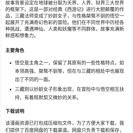
故事背景设定在地球被分裂为天界、人界、狱界三大世界
的框架下。这是一部对经典《西游记》进行大胆颠覆的作
品，三藏法师变成了妙龄女子，与性格桀骜不驯的悟空一
起展开了充满奇幻色彩的冒险。他们在不同世界中历经各
种挑战，遭遇神仙、人类和妖魔等不同群体，故事充满新
鲜感和想象力。
主要角色
悟空是主角之一，保留了其原有的一些性格特点，如
本领高强、桀骜不驯等，但在与三藏的相处中也展现
出了不同的一面。
三藏则以妙龄女子形象出现，在冒险中与悟空相互扶
持，有着既默契又微妙的关系。
下载
说明
该漫画资源已打包成压缩包文件，为了方便大家下载，我
们提供了百度网盘的下载渠道。网盘只负责下载和保存，