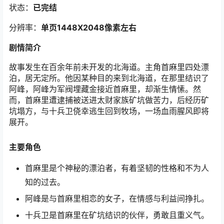
状态：
已完结
分辨率：
单页1448X2048像素左右
剧情简介
故事发生在百余年前未开发的北海道。主角首麻里四处漂
泊，居无定所。他因某种目的来到北海道，在那里结识了
阿峰，阿峰为军阀埋藏金接近首麻里，却渐生情愫。然
而，首麻里遭逮捕被送进太财家族矿坑做苦力，后经历矿
坑塌方，与十兵卫侥幸逃生回到牧场，一场血雨腥风即将
展开。
主要角色
首麻里是个神秘的漂泊者，有着坚韧的性格和不为人
知的过去。
阿峰是与首麻里相恋的女子，在情感与利益间挣扎。
十兵卫是首麻里在矿坑结识的伙伴，勇敢且重义气。