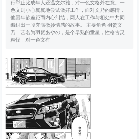
行举止比成年人还温文尔雅，对一色文格外在意。一
色文则小心翼翼地尝试做好工作，面对文乃的感情，
他因年龄差距而内心纠结，两人在工作与相处中共同
编织出一段充满微妙情感的故事。 主要角色 羽贺文
乃，艺名为羽贺あやの，是个早熟的童星，性格古灵
精怪，对一色文有