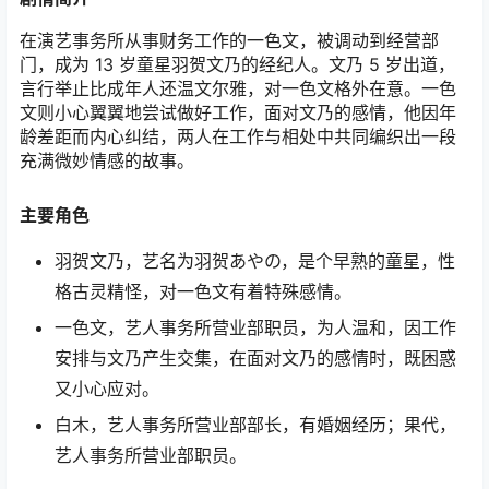
在演艺事务所从事财务工作的一色文，被调动到经营部
门，成为 13 岁童星羽贺文乃的经纪人。文乃 5 岁出道，
言行举止比成年人还温文尔雅，对一色文格外在意。一色
文则小心翼翼地尝试做好工作，面对文乃的感情，他因年
龄差距而内心纠结，两人在工作与相处中共同编织出一段
充满微妙情感的故事。
主要角色
羽贺文乃，艺名为羽贺あやの，是个早熟的童星，性
格古灵精怪，对一色文有着特殊感情。
一色文，艺人事务所营业部职员，为人温和，因工作
安排与文乃产生交集，在面对文乃的感情时，既困惑
又小心应对。
白木，艺人事务所营业部部长，有婚姻经历；果代，
艺人事务所营业部职员。