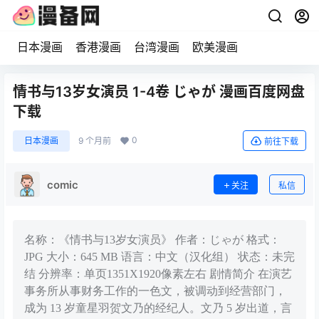
日本漫画
香港漫画
台湾漫画
欧美漫画
情书与13岁女演员 1-4卷 じゃが 漫画百度网盘
下载
0
日本漫画
9 个月前
前往下载
comic
关注
私信
名称：《情书与13岁女演员》 作者：じゃが 格式：
JPG 大小：645 MB 语言：中文（汉化组） 状态：未完
结 分辨率：单页1351X1920像素左右 剧情简介 在演艺
事务所从事财务工作的一色文，被调动到经营部门，
成为 13 岁童星羽贺文乃的经纪人。文乃 5 岁出道，言