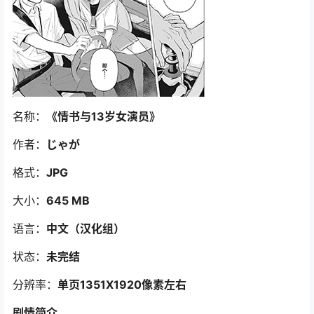
名称：
《情书与13岁女演员
》
作者：
じゃが
格式：
JPG
大小：
645 MB
语言：
中文（汉化组）
状态：
未完结
分辨率：
单页1351X1920像素左右
剧情简介