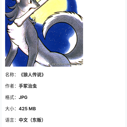
名称：
《狼人传说
》
作者：
手冢治虫
格式：
JPG
大小：
425 MB
语言：
中文（东贩）