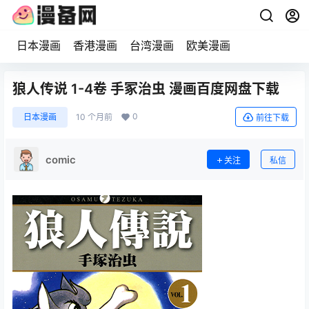
日本漫画
香港漫画
台湾漫画
欧美漫画
狼人传说 1-4卷 手冢治虫 漫画百度网盘下载
0
日本漫画
10 个月前
前往下载
comic
关注
私信