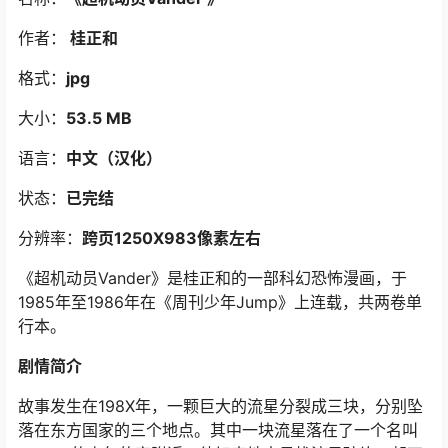
作者：
桂正和
格式：
jpg
大小：
53.5 MB
语言：
中文（汉化）
状态：
已完结
分辨率：
跨页1250X983像素左右
《超机动员Vander》是桂正和的一部科幻恐怖漫画，于
1985年至1986年在《周刊少年Jump》上连载，共两卷单
行本。
剧情简介
故事发生在198X年，一颗巨大的流星分裂成三块，分别坠
落在东方国家的三个地点。其中一块流星落在了一个名叫