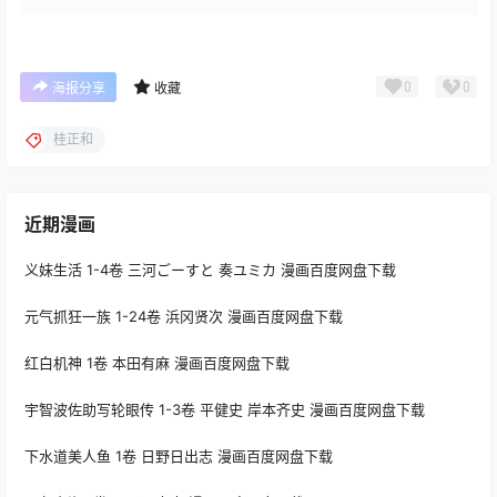
0
0
海报分享
收藏
桂正和
近期漫画
义妹生活 1-4卷 三河ごーすと 奏ユミカ 漫画百度网盘下载
元气抓狂一族 1-24卷 浜冈贤次 漫画百度网盘下载
红白机神 1卷 本田有麻 漫画百度网盘下载
宇智波佐助写轮眼传 1-3卷 平健史 岸本齐史 漫画百度网盘下载
下水道美人鱼 1卷 日野日出志 漫画百度网盘下载