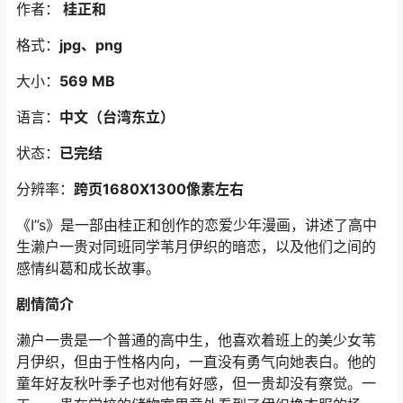
作者：
桂正和
格式：
jpg、png
大小：
569 MB
语言：
中文（台湾东立）
状态：
已完结
分辨率：
跨页1680X1300像素左右
《I’’s》是一部由桂正和创作的恋爱少年漫画，讲述了高中
生濑户一贵对同班同学苇月伊织的暗恋，以及他们之间的
感情纠葛和成长故事。
剧情简介
濑户一贵是一个普通的高中生，他喜欢着班上的美少女苇
月伊织，但由于性格内向，一直没有勇气向她表白。他的
童年好友秋叶季子也对他有好感，但一贵却没有察觉。一