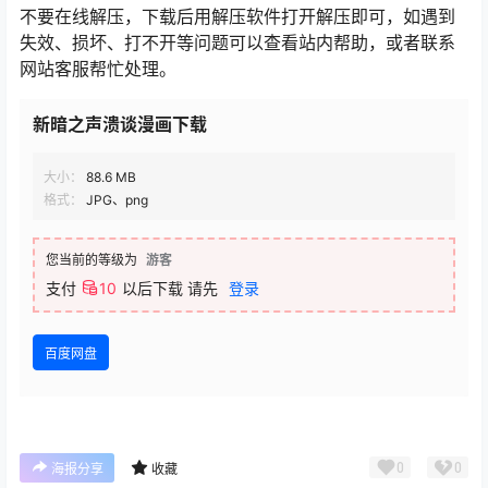
不要在线解压，下载后用解压软件打开解压即可，如遇到
失效、损坏、打不开等问题可以查看站内帮助，或者联系
网站客服帮忙处理。
新暗之声溃谈漫画下载
大小：
88.6 MB
格式：
JPG、png
您当前的等级为
游客
支付
10
以后下载
请先
登录
百度网盘
0
0
海报分享
收藏