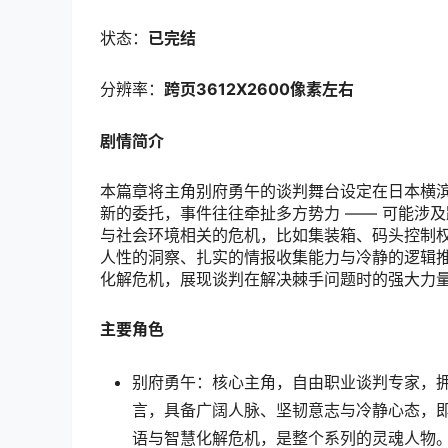
状态：
已完结
分辨率：
跨页3612X2600像素左右
剧情简介
本篇章将主角别府勇午的谈判舞台设定在日本横
新的委托，事件往往牵扯多方势力 —— 可能涉
与社会环境相关的危机，比如集装箱、码头控制权
人性的洞察、扎实的情报收集能力与冷静的逻辑
化解危机，展现谈判在解决棘手问题时的强大力
主要角色
别府勇午：核心主角，自由职业谈判专家，拥有
言，具备广阔人脉、坚韧意志与冷静心态，
语与智慧化解危机，是整个系列的灵魂人物