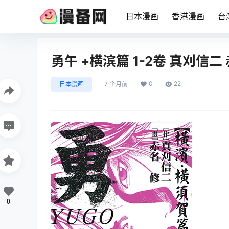
日本漫画
香港漫画
台
勇午 +横滨篇 1-2卷 真刈信
0
22
日本漫画
7 个月前
0