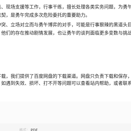
集、现场支援等工作，行事干练，擅长处理各类实务问题，为勇
默契，是勇午完成多次危险委托的重要助力。
益冲突、立场对立而与勇午博弈的对手，可能是行事狠辣的黑道头
，他们的存在推动剧情发展，也让勇午的谈判面临更多变数与挑
下载，我们提供了百度网盘的下载渠道。网盘只负责下载和保存
，如遇到失效、损坏、打不开等问题可以查看站内帮助，或者联
格式：
PDF