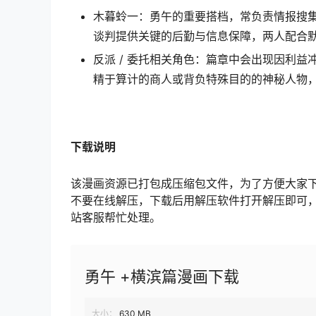
木暮蛉一：勇午的重要搭档，常负责情报搜
谈判提供关键的后勤与信息保障，两人配合
反派 / 委托相关角色：篇章中会出现因利
精于算计的商人或背负特殊目的的神秘人物
下载
说明
该漫画资源已打包成压缩包文件，为了方便大家
不要在线解压，下载后用解压软件打开解压即可
站客服帮忙处理。
勇午 +横滨篇漫画下载
大小：
630 MB