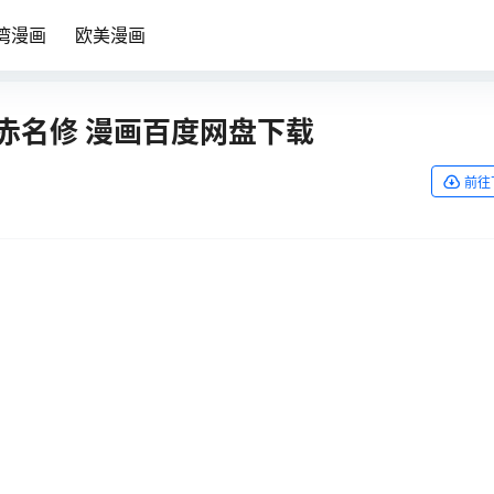
湾漫画
欧美漫画
二 赤名修 漫画百度网盘下载
前往