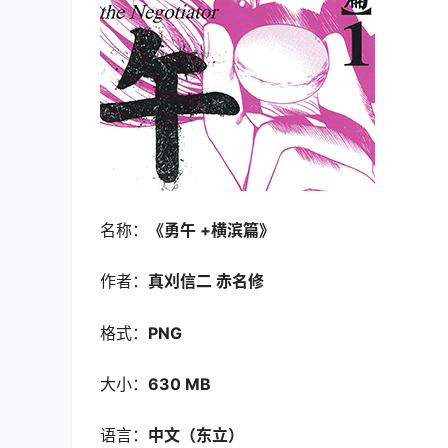
名称：
《勇午 +横滨篇
》
作者：
真刈信二 赤名修
格式：
PNG
大小：
630 MB
语言：
中文（东立）