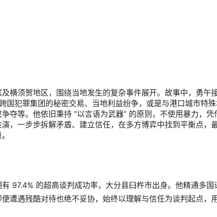
滨及横须贺地区，围绕当地发生的复杂事件展开。故事中，勇午
及跨国犯罪集团的秘密交易、当地利益纷争，或是与港口城市特殊
争夺等。他依旧秉持 “以言语为武器” 的原则，不使用暴力，凭
推演，一步步拆解矛盾、建立信任，在多方博弈中找到平衡点，
量。
 97.4% 的超高谈判成功率，大分县臼杵市出身。他精通多国
即便遭遇残酷对待也绝不妥协，始终以理解与信任为谈判起点，
。