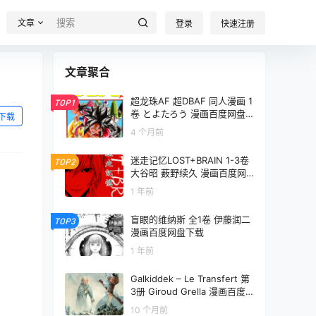
文章
登录
快速注册
文章聚合
超龙珠AF 超DBAF 同人漫画 1
TOP1
卷 とよたろう 漫画百度网盘
下载
下载
4 个月前
迷走记忆LOST+BRAIN 1-3卷
TOP2
大谷昭 薮野续久 漫画百度网
盘下载
1 年前
盲眼的维纳斯 全1卷 伊藤润二
TOP3
漫画百度网盘下载
1 年前
Galkiddek – Le Transfert 第
3册 Giroud Grella 漫画百度
网盘下载
10 个月前