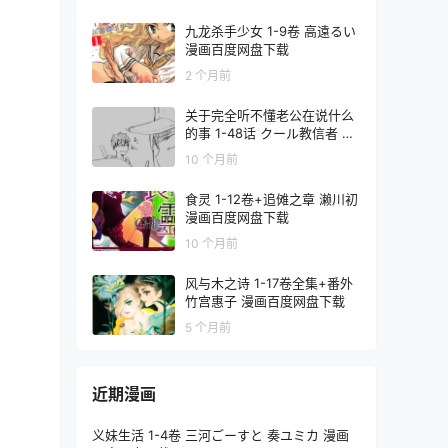
九龙杀手少女 1-9卷 高遠るい
漫画百度网盘下载
2 个月前
关于完全听不懂老公在说什么
的事 1-48话 クール教信者 漫
画百度网盘下载
10 个月前
食灵 1-12卷+追傩之章 濑川初
漫画百度网盘下载
10 个月前
风与木之诗 1-17卷全集+番外
竹宫惠子 漫画百度网盘下载
5 个月前
近期漫画
义妹生活 1-4卷 三河ごーすと 奏ユミカ 漫画