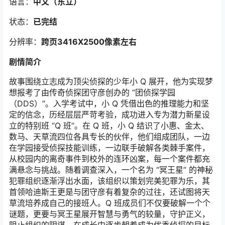
语言：
中文（东立）
状态：
已完结
分辨率：
跨页3416X2500像素左右
剧情简介
故事围绕立志成为顶尖侦探的少年小 Q 展开，他为实现梦
想报考了由传奇侦探团守彦创办的 “团侦探学园
（DDS）”。入学考试中，小 Q 凭借出色的推理能力和坚
定的信念，历经层层严苛考验，成功进入专为潜力新星设
立的特别班 “Q 班”。在 Q 班，小 Q 结识了小惠、金太、
数马、天草流四位各具专长的伙伴，他们组成团队，一边
在学园接受侦探技能训练，一边联手破解各类棘手案件，
从校园内的离奇事件到校外的连环凶案，每一个案件都充
满悬念与挑战。随着调查深入，一个名为 “冥王星” 的神秘
犯罪组织逐渐浮出水面，该组织以策划完美犯罪为乐，其
首领哈迪斯王更是与团守彦有着复杂的过往，还试图将天
草流培养成自己的接班人。Q 班成员们不仅要破解一个个
谜题，更要与冥王星展开智慧与勇气的较量，守护正义，