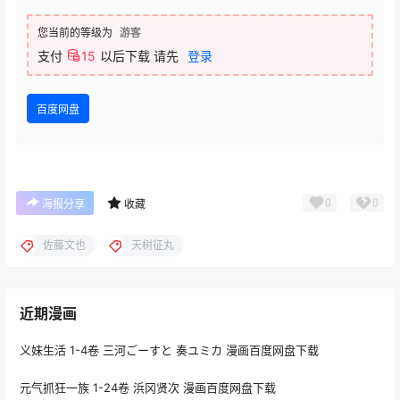
您当前的等级为
游客
支付
15
以后下载
请先
登录
百度网盘
0
0
海报分享
收藏
佐藤文也
天树征丸
近期漫画
义妹生活 1-4卷 三河ごーすと 奏ユミカ 漫画百度网盘下载
元气抓狂一族 1-24卷 浜冈贤次 漫画百度网盘下载