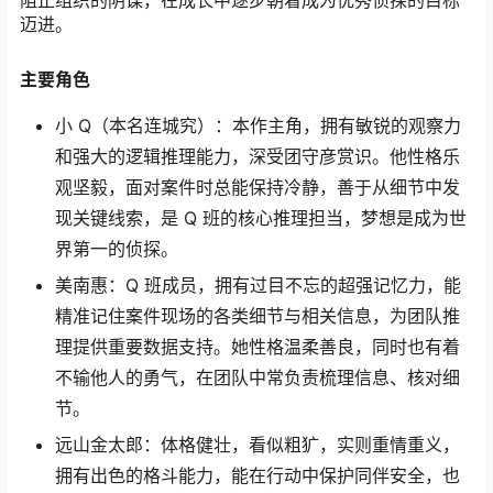
阻止组织的阴谋，在成长中逐步朝着成为优秀侦探的目标
迈进。
主要角色
小 Q（本名连城究）：本作主角，拥有敏锐的观察力
和强大的逻辑推理能力，深受团守彦赏识。他性格乐
观坚毅，面对案件时总能保持冷静，善于从细节中发
现关键线索，是 Q 班的核心推理担当，梦想是成为世
界第一的侦探。
美南惠：Q 班成员，拥有过目不忘的超强记忆力，能
精准记住案件现场的各类细节与相关信息，为团队推
理提供重要数据支持。她性格温柔善良，同时也有着
不输他人的勇气，在团队中常负责梳理信息、核对细
节。
远山金太郎：体格健壮，看似粗犷，实则重情重义，
拥有出色的格斗能力，能在行动中保护同伴安全，也