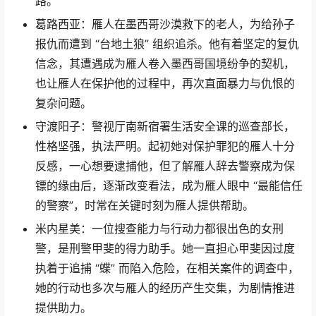
路。
葛路西亚：雁人在墨西哥沙漠救下的老人，为给孙子
报仇而遭到 “台地土狼” 组织追杀。他有着坚定的复仇
信念，其遭遇成为雁人卷入墨西哥国境纷争的契机，
也让雁人在保护他的过程中，再次直面暴力与仇恨的
复杂问题。
守渡阳子：警视厅南新宿署生活安全课的巡查部长，
性格坚强，执法严明。起初她对保护罪犯的雁人十分
反感，一心想要逮捕他，但了解雁人辞去警察成为保
镖的缘由后，逐渐改变看法，成为雁人眼中 “最能信任
的警察”，时常在关键时刻为雁人提供帮助。
米内星美：一位搜查能力与行动力都很出色的女刑
警，是刑警甲斐的得力助手。她一直担心甲斐因过度
执着于追捕 “蝶” 而陷入危险，在相关案件的调查中，
她的行动也多次与雁人的经历产生交集，为剧情推进
提供助力。