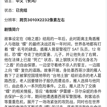
语言：
中文（长鸿）
状态：
已完结
分辨率：
跨页3010X2232像素左右
剧情简介
故事设定在《暗之盾》结局的一年后，此时距离主角盾雁
人与宿敌 “蝶” 的最终决战还有一年时间，世界各地都有打
着 “蝶” 名号的肆虐。盾雁人曾是警视厅 SAT 队员，12 年
前，恐“蝶” 夺走了他的爱妻、儿子，并让他失去了右臂，
他在法律上已是 “死亡” 状态，装上钢铁义手后化身名为
“之盾” 的自由保镖，一边坚守着绝不杀人的誓言，一边踏
上向 “蝶” 复仇的道路。故事开端，身处墨西哥沙漠的雁人
救下了正被掌控国境地带的 “台地土狼” 组织追杀的老人葛
路西亚，老人因要替孙子报仇而遭追杀，雁人选择与他同
行，由此卷入一系列危险事件。之后，雁人还为了交换
“蝶” 的相关情报，答应 “毒蜘蛛” 伊蕾娜・莎尔朵妮的条件
去保护一名少年，期间他遭遇墨西哥军警围堵、刺客追杀
等重重危机，展开了一场场紧张的攻防战，同时也在世界