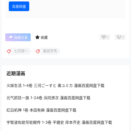
百度网盘
0
0
海报分享
收藏
七月镜一
藤原芳秀
近期漫画
义妹生活 1-4卷 三河ごーすと 奏ユミカ 漫画百度网盘下载
元气抓狂一族 1-24卷 浜冈贤次 漫画百度网盘下载
红白机神 1卷 本田有麻 漫画百度网盘下载
宇智波佐助写轮眼传 1-3卷 平健史 岸本齐史 漫画百度网盘下载