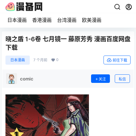
日本漫画
香港漫画
台湾漫画
欧美漫画
晓之盾 1-6卷 七月镜一 藤原芳秀 漫画百度网盘
下载
0
日本漫画
7 个月前
前往下载
comic
关注
私信