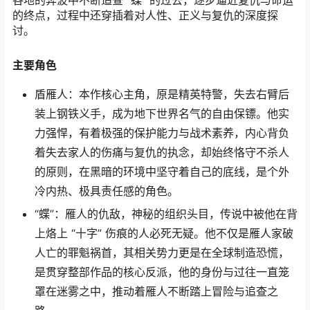
各地的奔波中不断追查 “蝶” 的过去，逐步逼近复仇与命运
的终点，过程中还穿插着对人性、正义与复仇的深度探
讨。
主要角色
盾雁人：本作核心主角，原是精英特警，失去右臂后
装上钢铁义手，成为地下世界名气的自由保镖。他实
力强悍，有着极强的保护能力与战术素养，内心背负
着失去家人的伤痛与复仇的执念，却始终恪守不杀人
的原则，在黑暗的环境中坚守着自己的底线，是个外
冷内热、极具责任感的角色。
“蝶”：雁人的仇敌，神秘的组织头目，传说中被他在背
上烙上 “十字” 伤痕的人必死无疑。他不仅是雁人家破
人亡的罪魁祸首，其相关势力更是在全球制造恐慌，
是贯穿整部作品的核心反派，他的身份与过往一直笼
罩在迷雾之中，推动着雁人不断踏上冒险与追查之