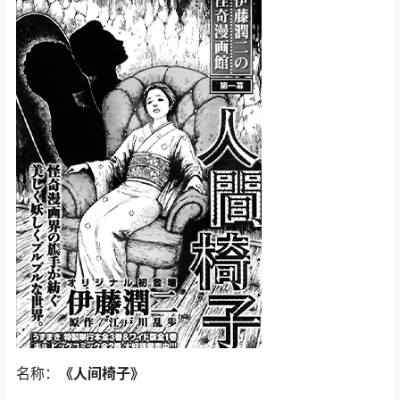
名称：
《人间椅子》