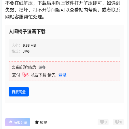
不要在线解压，下载后用解压软件打开解压即可，如遇到
失效、损坏、打不开等问题可以查看站内帮助，或者联系
网站客服帮忙处理。
人间椅子漫画下载
大小：
9.88 MB
格式：
JPG
您当前的等级为
游客
支付
5
以后下载
请先
登录
百度网盘
0
0
海报分享
收藏