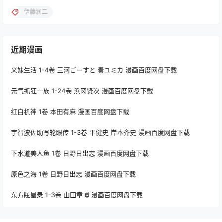
伊藤润二
近期漫画
义妹生活 1-4卷 三河ごーすと 奏ユミカ 漫画百度网盘下载
元气抓狂一族 1-24卷 浜冈贤次 漫画百度网盘下载
红白机神 1卷 本田有麻 漫画百度网盘下载
宇智波佐助写轮眼传 1-3卷 平健史 岸本齐史 漫画百度网盘下载
下水道美人鱼 1卷 日野日出志 漫画百度网盘下载
原色之海 1卷 日野日出志 漫画百度网盘下载
东方眩晕录 1-3卷 山田章博 漫画百度网盘下载