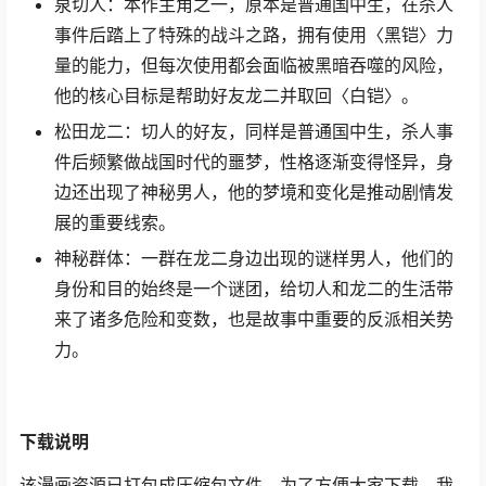
泉切人：本作主角之一，原本是普通国中生，在杀人
事件后踏上了特殊的战斗之路，拥有使用〈黑铠〉力
量的能力，但每次使用都会面临被黑暗吞噬的风险，
他的核心目标是帮助好友龙二并取回〈白铠〉。
松田龙二：切人的好友，同样是普通国中生，杀人事
件后频繁做战国时代的噩梦，性格逐渐变得怪异，身
边还出现了神秘男人，他的梦境和变化是推动剧情发
展的重要线索。
神秘群体：一群在龙二身边出现的谜样男人，他们的
身份和目的始终是一个谜团，给切人和龙二的生活带
来了诸多危险和变数，也是故事中重要的反派相关势
力。
下载
说明
该漫画资源已打包成压缩包文件，为了方便大家下载，我