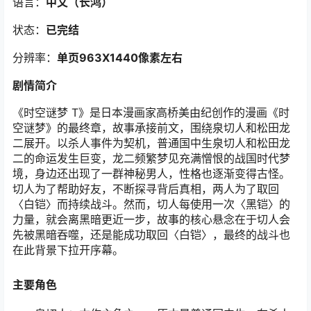
语言：
中文（长鸿）
状态：
已完结
分辨率：
单页963X1440像素左右
剧情简介
《时空谜梦 T》是日本漫画家高桥美由纪创作的漫画《时
空谜梦》的最终章，故事承接前文，围绕泉切人和松田龙
二展开。以杀人事件为契机，普通国中生泉切人和松田龙
二的命运发生巨变，龙二频繁梦见充满憎恨的战国时代梦
境，身边还出现了一群神秘男人，性格也逐渐变得古怪。
切人为了帮助好友，不断探寻背后真相，两人为了取回
〈白铠〉而持续战斗。然而，切人每使用一次〈黑铠〉的
力量，就会离黑暗更近一步，故事的核心悬念在于切人会
先被黑暗吞噬，还是能成功取回〈白铠〉，最终的战斗也
在此背景下拉开序幕。
主要角色