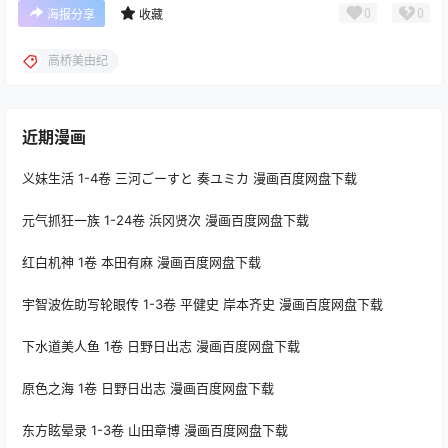
0
0
海报分享
收藏
高桥美由纪
近期漫画
义妹生活 1-4卷 三河ごーすと 奏ユミカ 漫画百度网盘下载
元气抓狂一族 1-24卷 浜冈贤次 漫画百度网盘下载
红白机神 1卷 本田有麻 漫画百度网盘下载
宇智波佐助写轮眼传 1-3卷 平健史 岸本齐史 漫画百度网盘下载
下水道美人鱼 1卷 日野日出志 漫画百度网盘下载
原色之海 1卷 日野日出志 漫画百度网盘下载
东方眩晕录 1-3卷 山田章博 漫画百度网盘下载