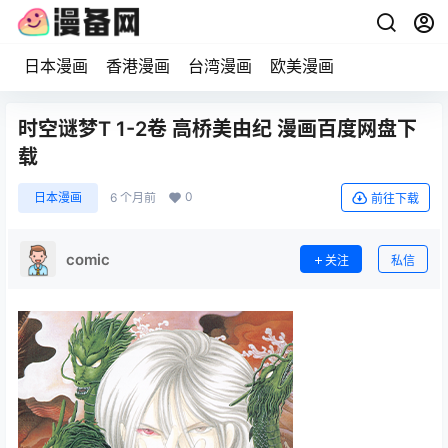
日本漫画
香港漫画
台湾漫画
欧美漫画
时空谜梦T 1-2卷 高桥美由纪 漫画百度网盘下
载
0
日本漫画
6 个月前
前往下载
comic
关注
私信