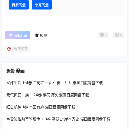
百度网盘
夸克网盘
0
0
海报分享
收藏
秋乃茉莉
近期漫画
义妹生活 1-4卷 三河ごーすと 奏ユミカ 漫画百度网盘下载
元气抓狂一族 1-24卷 浜冈贤次 漫画百度网盘下载
红白机神 1卷 本田有麻 漫画百度网盘下载
宇智波佐助写轮眼传 1-3卷 平健史 岸本齐史 漫画百度网盘下载