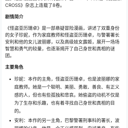
CROSS》杂志上连载了8卷。
剧情简介
《怪盗亚历珊卓》是一部悬疑冒险漫画，讲述了双重身份
的女子珍妮，作为家庭教师和怪盗亚历珊卓，与警署署长
安利和他的女儿波丽娜，以及高级妓女露姬，展开一场场
智慧和勇气的较量，也逐渐揭开了自己身世和真相的谜
团。
主要角色
珍妮：本作的主角，怪盗亚历珊卓，也是波丽娜的家
庭教师。她是一个聪明、美丽、勇敢、善良、有正义
感的人，但也有些孤独和悲哀。她偷盗的动机不仅是
为了生存和乐趣，也有着寻找自己身世和真相的目
的。
安利：本作的另一主角，巴黎警署刑事科的署长，波