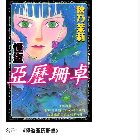
名称：
《怪盗亚历珊卓》