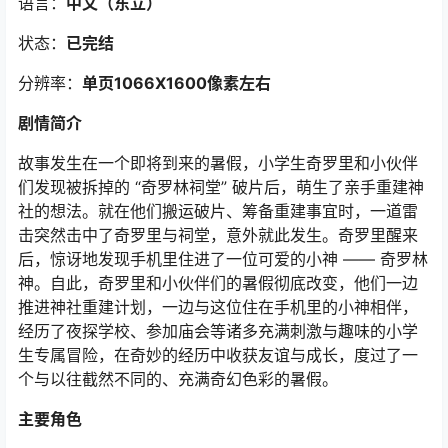
语言：
中文（东立）
状态：
已完结
分辨率：
单页1066X1600像素左右
剧情简介
故事发生在一个即将到来的暑假，小学生奇罗里和小伙伴
们发现被拆掉的 “奇罗林祠堂” 破片后，萌生了亲手重建神
社的想法。就在他们搬运破片、筹备重建事宜时，一道雷
击突然击中了奇罗里与祠堂，意外就此发生。奇罗里醒来
后，惊讶地发现手机里住进了一位可爱的小神 —— 奇罗林
神。自此，奇罗里和小伙伴们的暑假彻底改变，他们一边
推进神社重建计划，一边与这位住在手机里的小神相伴，
经历了夜探学校、参加庙会等诸多充满刺激与趣味的小学
生专属冒险，在奇妙的经历中收获友谊与成长，度过了一
个与以往截然不同的、充满奇幻色彩的暑假。
主要角色