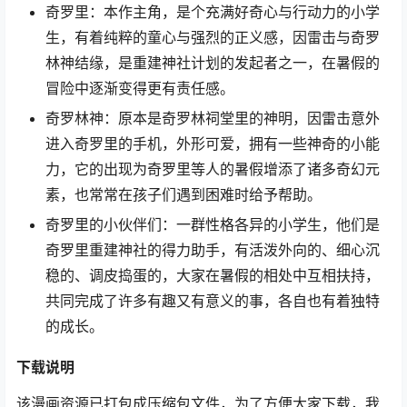
奇罗里：本作主角，是个充满好奇心与行动力的小学
生，有着纯粹的童心与强烈的正义感，因雷击与奇罗
林神结缘，是重建神社计划的发起者之一，在暑假的
冒险中逐渐变得更有责任感。
奇罗林神：原本是奇罗林祠堂里的神明，因雷击意外
进入奇罗里的手机，外形可爱，拥有一些神奇的小能
力，它的出现为奇罗里等人的暑假增添了诸多奇幻元
素，也常常在孩子们遇到困难时给予帮助。
奇罗里的小伙伴们：一群性格各异的小学生，他们是
奇罗里重建神社的得力助手，有活泼外向的、细心沉
稳的、调皮捣蛋的，大家在暑假的相处中互相扶持，
共同完成了许多有趣又有意义的事，各自也有着独特
的成长。
下载
说明
该漫画资源已打包成压缩包文件，为了方便大家下载，我