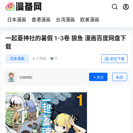
日本漫画
香港漫画
台湾漫画
欧美漫画
一起蓋神社的暑假 1-3卷 狼鱼 漫画百度网盘下
载
0
日本漫画
6 个月前
前往下载
comic
关注
私信