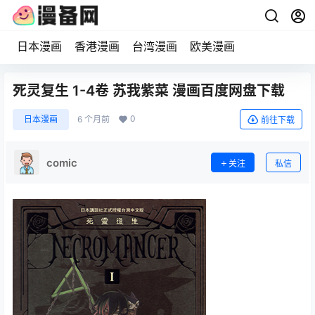
日本漫画
香港漫画
台湾漫画
欧美漫画
死灵复生 1-4卷 苏我紫菜 漫画百度网盘下载
0
日本漫画
6 个月前
前往下载
comic
关注
私信