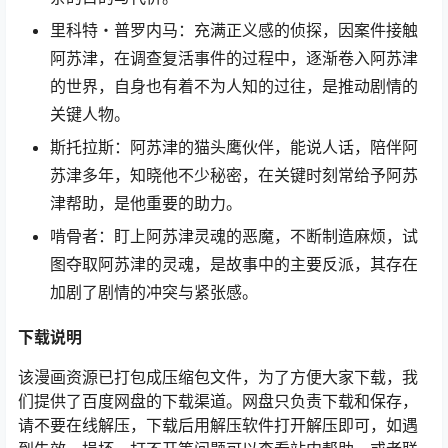
里科特・普罗内马：充满正义感的侦探，因案件接触
阿苏津，在调查复活事件的过程中，逐渐卷入阿苏津
的世界，自身也有着不为人知的过往，是推动剧情的
关键人物。
斯托拉斯：阿苏津的猫头鹰伙伴，能说人话，陪伴阿
苏津多年，知晓他不少秘密，在关键时刻常给予阿苏
津帮助，是他重要的助力。
啃骨者：盯上阿苏津灵魂的恶魔，不断制造麻烦，试
图夺取阿苏津的灵魂，是故事中的主要反派，其存在
加剧了剧情的冲突与紧张感。
下载
说明
该漫画资源已打包成压缩包文件，为了方便大家下载，我
们提供了百度网盘的下载渠道。网盘只负责下载和保存，
请不要在线解压，下载后用解压软件打开解压即可，如遇