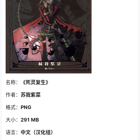
名称：
《死灵复生》
作者：
苏我紫菜
格式：
PNG
大小：
291 MB
语言：
中文（汉化组）