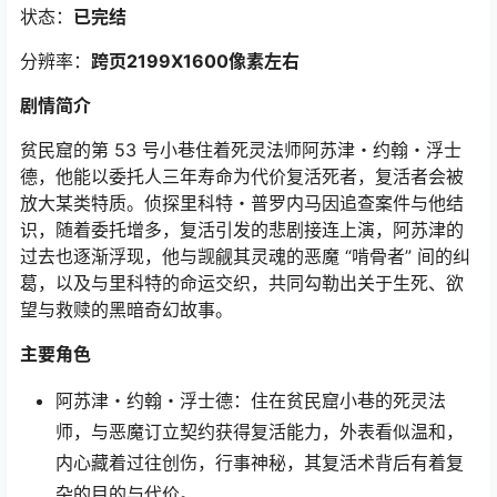
状态：
已完结
分辨率：
跨页2199X1600像素左右
剧情简介
贫民窟的第 53 号小巷住着死灵法师阿苏津・约翰・浮士
德，他能以委托人三年寿命为代价复活死者，复活者会被
放大某类特质。侦探里科特・普罗内马因追查案件与他结
识，随着委托增多，复活引发的悲剧接连上演，阿苏津的
过去也逐渐浮现，他与觊觎其灵魂的恶魔 “啃骨者” 间的纠
葛，以及与里科特的命运交织，共同勾勒出关于生死、欲
望与救赎的黑暗奇幻故事。
主要角色
阿苏津・约翰・浮士德：住在贫民窟小巷的死灵法
师，与恶魔订立契约获得复活能力，外表看似温和，
内心藏着过往创伤，行事神秘，其复活术背后有着复
杂的目的与代价。