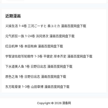
近期漫画
义妹生活 1-4卷 三河ごーすと 奏ユミカ 漫画百度网盘下载
元气抓狂一族 1-24卷 浜冈贤次 漫画百度网盘下载
红白机神 1卷 本田有麻 漫画百度网盘下载
宇智波佐助写轮眼传 1-3卷 平健史 岸本齐史 漫画百度网盘下载
下水道美人鱼 1卷 日野日出志 漫画百度网盘下载
原色之海 1卷 日野日出志 漫画百度网盘下载
东方眩晕录 1-3卷 山田章博 漫画百度网盘下载
Copyright © 2026
漫备网