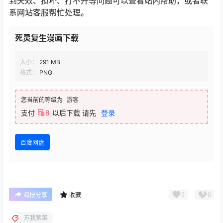
到失效、损坏、打不开等问题可以查看站内帮助，或者联
系网站客服帮忙处理。
死灵复生漫画下载
大小：
291 MB
格式：
PNG
您当前的等级为
游客
支付
8
以后下载
请先
登录
百度网盘
0
0
海报分享
收藏
苏我紫菜