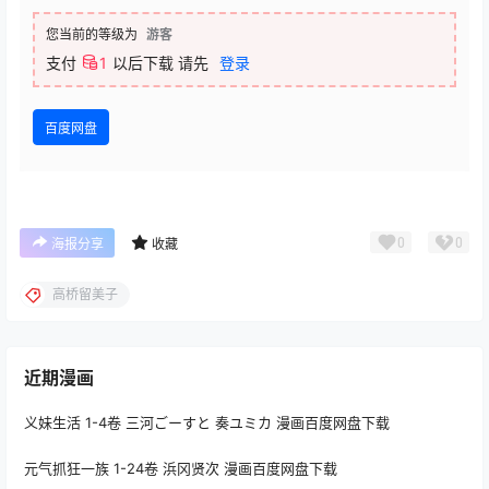
您当前的等级为
游客
支付
1
以后下载
请先
登录
百度网盘
0
0
海报分享
收藏
高桥留美子
近期漫画
义妹生活 1-4卷 三河ごーすと 奏ユミカ 漫画百度网盘下载
元气抓狂一族 1-24卷 浜冈贤次 漫画百度网盘下载